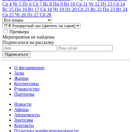
Ср
4
Чт
5
Пт
6
Сб
7
Вс
8
Пн
9
Вт
10
Ср
11
Чт
12
Пт
13
Сб
14
Вс
15
Пн
16
Вт
17
Ср
18
Чт
19
Пт
20
Сб
21
Вс
22
Пн
23
Вт
24
Ср
25
Чт
26
Пт
27
Сб
28
Премьера
Мероприятия не найдены
Подписаться на рассылку
О филармонии
Залы
Жанры
Коллективы
Руководство
Партнеры
Новости
Афиша
Абонементы
Зрителям
Контакты
Политика конфиденциальности