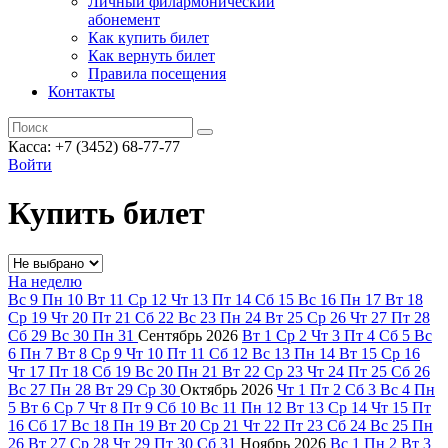
Личный филармонический
абонемент
Как купить билет
Как вернуть билет
Правила посещения
Контакты
Касса: +7 (3452)
68-77-77
Войти
Купить билет
На неделю
Вс
9
Пн
10
Вт
11
Ср
12
Чт
13
Пт
14
Сб
15
Вс
16
Пн
17
Вт
18
Ср
19
Чт
20
Пт
21
Сб
22
Вс
23
Пн
24
Вт
25
Ср
26
Чт
27
Пт
28
Сб
29
Вс
30
Пн
31
Сентябрь
2026
Вт
1
Ср
2
Чт
3
Пт
4
Сб
5
Вс
6
Пн
7
Вт
8
Ср
9
Чт
10
Пт
11
Сб
12
Вс
13
Пн
14
Вт
15
Ср
16
Чт
17
Пт
18
Сб
19
Вс
20
Пн
21
Вт
22
Ср
23
Чт
24
Пт
25
Сб
26
Вс
27
Пн
28
Вт
29
Ср
30
Октябрь
2026
Чт
1
Пт
2
Сб
3
Вс
4
Пн
5
Вт
6
Ср
7
Чт
8
Пт
9
Сб
10
Вс
11
Пн
12
Вт
13
Ср
14
Чт
15
Пт
16
Сб
17
Вс
18
Пн
19
Вт
20
Ср
21
Чт
22
Пт
23
Сб
24
Вс
25
Пн
26
Вт
27
Ср
28
Чт
29
Пт
30
Сб
31
Ноябрь
2026
Вс
1
Пн
2
Вт
3