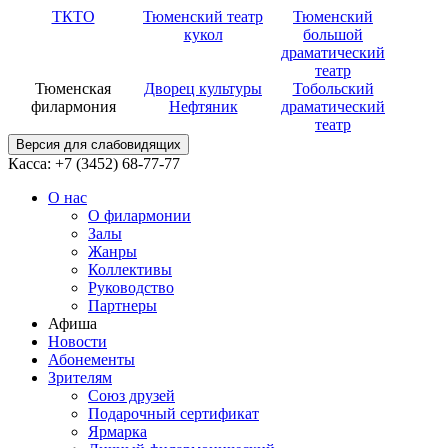
ТКТО
Тюменский театр
Тюменский
кукол
большой
драматический
театр
Тюменская
Дворец культуры
Тобольский
филармония
Нефтяник
драматический
театр
Версия для слабовидящих
Касса: +7 (3452)
68-77-77
О нас
О филармонии
Залы
Жанры
Коллективы
Руководство
Партнеры
Афиша
Новости
Абонементы
Зрителям
Союз друзей
Подарочный сертификат
Ярмарка