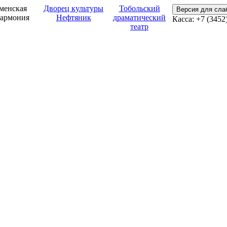
менская
Дворец культуры
Тобольский
Версия для сл
армония
Нефтяник
драматический
Касса: +7 (3452
театр