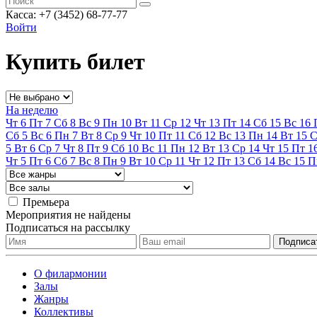
Касса: +7 (3452)
68-77-77
Войти
Купить билет
На неделю
Чт
6
Пт
7
Сб
8
Вс
9
Пн
10
Вт
11
Ср
12
Чт
13
Пт
14
Сб
15
Вс
16
Сб
5
Вс
6
Пн
7
Вт
8
Ср
9
Чт
10
Пт
11
Сб
12
Вс
13
Пн
14
Вт
15
С
5
Вт
6
Ср
7
Чт
8
Пт
9
Сб
10
Вс
11
Пн
12
Вт
13
Ср
14
Чт
15
Пт
1
Чт
5
Пт
6
Сб
7
Вс
8
Пн
9
Вт
10
Ср
11
Чт
12
Пт
13
Сб
14
Вс
15
П
Премьера
Мероприятия не найдены
Подписаться на рассылку
О филармонии
Залы
Жанры
Коллективы