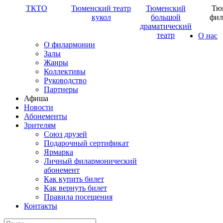
ТКТО
Тюменский театр
Тюменский
Тю
кукол
большой
фил
драматический
театр
О нас
О филармонии
Залы
Жанры
Коллективы
Руководство
Партнеры
Афиша
Новости
Абонементы
Зрителям
Союз друзей
Подарочный сертификат
Ярмарка
Личный филармонический
абонемент
Как купить билет
Как вернуть билет
Правила посещения
Контакты