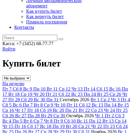
Личный филармонический
абонемент
Как купить билет
Как вернуть билет
Правила посещения
Контакты
Касса: +7 (3452)
68-77-77
Войти
Купить билет
На неделю
Пт
7
Сб
8
Вс
9
Пн
10
Вт
11
Ср
12
Чт
13
Пт
14
Сб
15
Вс
16
Пн
17
Вт
18
Ср
19
Чт
20
Пт
21
Сб
22
Вс
23
Пн
24
Вт
25
Ср
26
Чт
27
Пт
28
Сб
29
Вс
30
Пн
31
Сентябрь
2026
Вт
1
Ср
2
Чт
3
Пт
4
Сб
5
Вс
6
Пн
7
Вт
8
Ср
9
Чт
10
Пт
11
Сб
12
Вс
13
Пн
14
Вт
15
Ср
16
Чт
17
Пт
18
Сб
19
Вс
20
Пн
21
Вт
22
Ср
23
Чт
24
Пт
25
Сб
26
Вс
27
Пн
28
Вт
29
Ср
30
Октябрь
2026
Чт
1
Пт
2
Сб
3
Вс
4
Пн
5
Вт
6
Ср
7
Чт
8
Пт
9
Сб
10
Вс
11
Пн
12
Вт
13
Ср
14
Чт
15
Пт
16
Сб
17
Вс
18
Пн
19
Вт
20
Ср
21
Чт
22
Пт
23
Сб
24
Вс
25
Пн
26
Вт
27
Ср
28
Чт
29
Пт
30
Сб
31
Ноябрь
2026
Вс
1