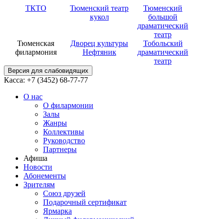
ТКТО
Тюменский театр
Тюменский
кукол
большой
драматический
театр
Тюменская
Дворец культуры
Тобольский
филармония
Нефтяник
драматический
театр
Версия для слабовидящих
Касса: +7 (3452)
68-77-77
О нас
О филармонии
Залы
Жанры
Коллективы
Руководство
Партнеры
Афиша
Новости
Абонементы
Зрителям
Союз друзей
Подарочный сертификат
Ярмарка