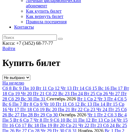
Личный филармонический
абонемент
Как купить билет
Как вернуть билет
Правила посещения
Контакты
Касса: +7 (3452)
68-77-77
Войти
Купить билет
На неделю
Сб
8
Вс
9
Пн
10
Вт
11
Ср
12
Чт
13
Пт
14
Сб
15
Вс
16
Пн
17
Вт
18
Ср
19
Чт
20
Пт
21
Сб
22
Вс
23
Пн
24
Вт
25
Ср
26
Чт
27
Пт
28
Сб
29
Вс
30
Пн
31
Сентябрь
2026
Вт
1
Ср
2
Чт
3
Пт
4
Сб
5
Вс
6
Пн
7
Вт
8
Ср
9
Чт
10
Пт
11
Сб
12
Вс
13
Пн
14
Вт
15
Ср
16
Чт
17
Пт
18
Сб
19
Вс
20
Пн
21
Вт
22
Ср
23
Чт
24
Пт
25
Сб
26
Вс
27
Пн
28
Вт
29
Ср
30
Октябрь
2026
Чт
1
Пт
2
Сб
3
Вс
4
Пн
5
Вт
6
Ср
7
Чт
8
Пт
9
Сб
10
Вс
11
Пн
12
Вт
13
Ср
14
Чт
15
Пт
16
Сб
17
Вс
18
Пн
19
Вт
20
Ср
21
Чт
22
Пт
23
Сб
24
Вс
25
Пн
26
Вт
27
Ср
28
Чт
29
Пт
30
Сб
31
Ноябрь
2026
Вс
1
Пн
2