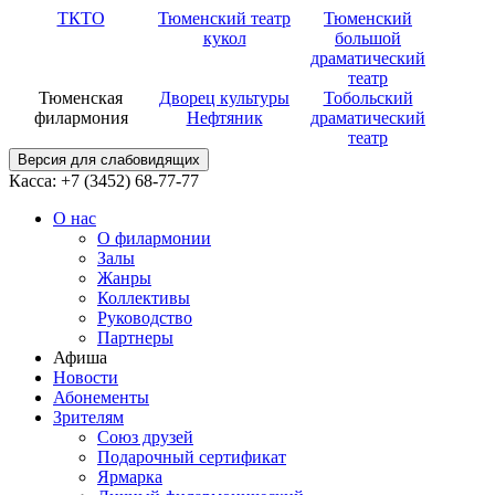
ТКТО
Тюменский театр
Тюменский
кукол
большой
драматический
театр
Тюменская
Дворец культуры
Тобольский
филармония
Нефтяник
драматический
театр
Версия для слабовидящих
Касса: +7 (3452)
68-77-77
О нас
О филармонии
Залы
Жанры
Коллективы
Руководство
Партнеры
Афиша
Новости
Абонементы
Зрителям
Союз друзей
Подарочный сертификат
Ярмарка