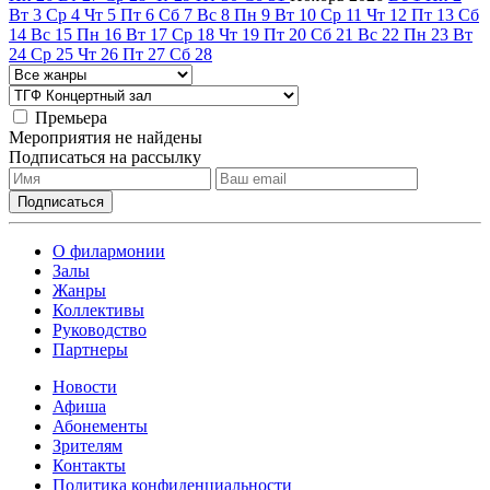
Вт
3
Ср
4
Чт
5
Пт
6
Сб
7
Вс
8
Пн
9
Вт
10
Ср
11
Чт
12
Пт
13
Сб
14
Вс
15
Пн
16
Вт
17
Ср
18
Чт
19
Пт
20
Сб
21
Вс
22
Пн
23
Вт
24
Ср
25
Чт
26
Пт
27
Сб
28
Премьера
Мероприятия не найдены
Подписаться на рассылку
О филармонии
Залы
Жанры
Коллективы
Руководство
Партнеры
Новости
Афиша
Абонементы
Зрителям
Контакты
Политика конфиденциальности