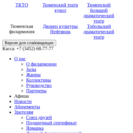
ТКТО
Тюменский театр
Тюменский
кукол
большой
драматический
театр
Тюменская
Дворец культуры
Тобольский
филармония
Нефтяник
драматический
театр
Версия для слабовидящих
Касса: +7 (3452)
68-77-77
О нас
О филармонии
Залы
Жанры
Коллективы
Руководство
Партнеры
Афиша
Новости
Абонементы
Зрителям
Союз друзей
Подарочный сертификат
Ярмарка