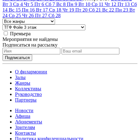
Вт
3
Ср
4
Чт
5
Пт
6
Сб
7
Вс
8
Пн
9
Вт
10
Ср
11
Чт
12
Пт
13
Сб
14
Вс
15
Пн
16
Вт
17
Ср
18
Чт
19
Пт
20
Сб
21
Вс
22
Пн
23
Вт
24
Ср
25
Чт
26
Пт
27
Сб
28
Премьера
Мероприятия не найдены
Подписаться на рассылку
О филармонии
Залы
Жанры
Коллективы
Руководство
Партнеры
Новости
Афиша
Абонементы
Зрителям
Контакты
Политика конфиденциальности