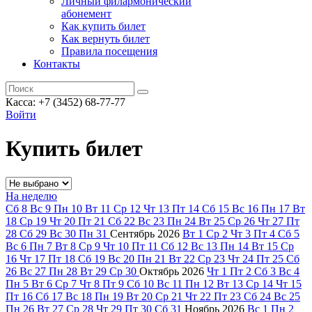
Личный филармонический
абонемент
Как купить билет
Как вернуть билет
Правила посещения
Контакты
Касса: +7 (3452)
68-77-77
Войти
Купить билет
На неделю
Сб
8
Вс
9
Пн
10
Вт
11
Ср
12
Чт
13
Пт
14
Сб
15
Вс
16
Пн
17
Вт
18
Ср
19
Чт
20
Пт
21
Сб
22
Вс
23
Пн
24
Вт
25
Ср
26
Чт
27
Пт
28
Сб
29
Вс
30
Пн
31
Сентябрь
2026
Вт
1
Ср
2
Чт
3
Пт
4
Сб
5
Вс
6
Пн
7
Вт
8
Ср
9
Чт
10
Пт
11
Сб
12
Вс
13
Пн
14
Вт
15
Ср
16
Чт
17
Пт
18
Сб
19
Вс
20
Пн
21
Вт
22
Ср
23
Чт
24
Пт
25
Сб
26
Вс
27
Пн
28
Вт
29
Ср
30
Октябрь
2026
Чт
1
Пт
2
Сб
3
Вс
4
Пн
5
Вт
6
Ср
7
Чт
8
Пт
9
Сб
10
Вс
11
Пн
12
Вт
13
Ср
14
Чт
15
Пт
16
Сб
17
Вс
18
Пн
19
Вт
20
Ср
21
Чт
22
Пт
23
Сб
24
Вс
25
Пн
26
Вт
27
Ср
28
Чт
29
Пт
30
Сб
31
Ноябрь
2026
Вс
1
Пн
2