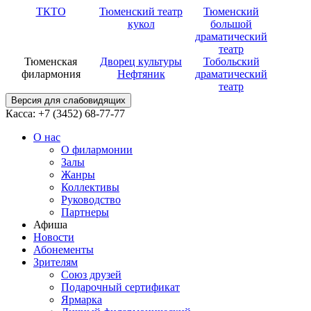
ТКТО
Тюменский театр
Тюменский
кукол
большой
драматический
театр
Тюменская
Дворец культуры
Тобольский
филармония
Нефтяник
драматический
театр
Версия для слабовидящих
Касса: +7 (3452)
68-77-77
О нас
О филармонии
Залы
Жанры
Коллективы
Руководство
Партнеры
Афиша
Новости
Абонементы
Зрителям
Союз друзей
Подарочный сертификат
Ярмарка