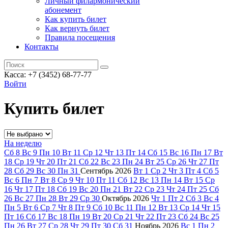
Личный филармонический
абонемент
Как купить билет
Как вернуть билет
Правила посещения
Контакты
Касса: +7 (3452)
68-77-77
Войти
Купить билет
На неделю
Сб
8
Вс
9
Пн
10
Вт
11
Ср
12
Чт
13
Пт
14
Сб
15
Вс
16
Пн
17
Вт
18
Ср
19
Чт
20
Пт
21
Сб
22
Вс
23
Пн
24
Вт
25
Ср
26
Чт
27
Пт
28
Сб
29
Вс
30
Пн
31
Сентябрь
2026
Вт
1
Ср
2
Чт
3
Пт
4
Сб
5
Вс
6
Пн
7
Вт
8
Ср
9
Чт
10
Пт
11
Сб
12
Вс
13
Пн
14
Вт
15
Ср
16
Чт
17
Пт
18
Сб
19
Вс
20
Пн
21
Вт
22
Ср
23
Чт
24
Пт
25
Сб
26
Вс
27
Пн
28
Вт
29
Ср
30
Октябрь
2026
Чт
1
Пт
2
Сб
3
Вс
4
Пн
5
Вт
6
Ср
7
Чт
8
Пт
9
Сб
10
Вс
11
Пн
12
Вт
13
Ср
14
Чт
15
Пт
16
Сб
17
Вс
18
Пн
19
Вт
20
Ср
21
Чт
22
Пт
23
Сб
24
Вс
25
Пн
26
Вт
27
Ср
28
Чт
29
Пт
30
Сб
31
Ноябрь
2026
Вс
1
Пн
2