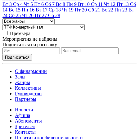
Вт
3
Ср
4
Чт
5
Пт
6
Сб
7
Вс
8
Пн
9
Вт
10
Ср
11
Чт
12
Пт
13
Сб
14
Вс
15
Пн
16
Вт
17
Ср
18
Чт
19
Пт
20
Сб
21
Вс
22
Пн
23
Вт
24
Ср
25
Чт
26
Пт
27
Сб
28
Премьера
Мероприятия не найдены
Подписаться на рассылку
О филармонии
Залы
Жанры
Коллективы
Руководство
Партнеры
Новости
Афиша
Абонементы
Зрителям
Контакты
Политика конфиденциальности