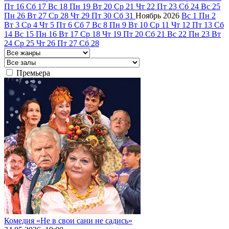
Пт
16
Сб
17
Вс
18
Пн
19
Вт
20
Ср
21
Чт
22
Пт
23
Сб
24
Вс
25
Пн
26
Вт
27
Ср
28
Чт
29
Пт
30
Сб
31
Ноябрь
2026
Вс
1
Пн
2
Вт
3
Ср
4
Чт
5
Пт
6
Сб
7
Вс
8
Пн
9
Вт
10
Ср
11
Чт
12
Пт
13
Сб
14
Вс
15
Пн
16
Вт
17
Ср
18
Чт
19
Пт
20
Сб
21
Вс
22
Пн
23
Вт
24
Ср
25
Чт
26
Пт
27
Сб
28
Премьера
Комедия «Не в свои сани не садись»