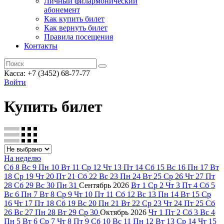
Личный филармонический
абонемент
Как купить билет
Как вернуть билет
Правила посещения
Контакты
Касса: +7 (3452)
68-77-77
Войти
Купить билет
На неделю
Сб
8
Вс
9
Пн
10
Вт
11
Ср
12
Чт
13
Пт
14
Сб
15
Вс
16
Пн
17
Вт
18
Ср
19
Чт
20
Пт
21
Сб
22
Вс
23
Пн
24
Вт
25
Ср
26
Чт
27
Пт
28
Сб
29
Вс
30
Пн
31
Сентябрь
2026
Вт
1
Ср
2
Чт
3
Пт
4
Сб
5
Вс
6
Пн
7
Вт
8
Ср
9
Чт
10
Пт
11
Сб
12
Вс
13
Пн
14
Вт
15
Ср
16
Чт
17
Пт
18
Сб
19
Вс
20
Пн
21
Вт
22
Ср
23
Чт
24
Пт
25
Сб
26
Вс
27
Пн
28
Вт
29
Ср
30
Октябрь
2026
Чт
1
Пт
2
Сб
3
Вс
4
Пн
5
Вт
6
Ср
7
Чт
8
Пт
9
Сб
10
Вс
11
Пн
12
Вт
13
Ср
14
Чт
15