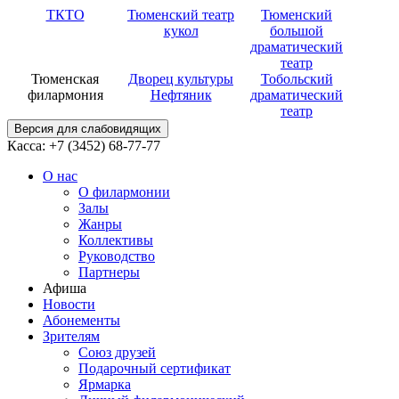
ТКТО
Тюменский театр
Тюменский
кукол
большой
драматический
театр
Тюменская
Дворец культуры
Тобольский
филармония
Нефтяник
драматический
театр
Версия для слабовидящих
Касса: +7 (3452)
68-77-77
О нас
О филармонии
Залы
Жанры
Коллективы
Руководство
Партнеры
Афиша
Новости
Абонементы
Зрителям
Союз друзей
Подарочный сертификат
Ярмарка