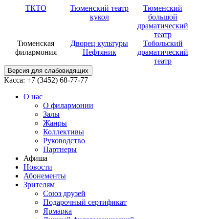
ТКТО
Тюменский театр
Тюменский
кукол
большой
драматический
театр
Тюменская
Дворец культуры
Тобольский
филармония
Нефтяник
драматический
театр
Версия для слабовидящих
Касса: +7 (3452)
68-77-77
О нас
О филармонии
Залы
Жанры
Коллективы
Руководство
Партнеры
Афиша
Новости
Абонементы
Зрителям
Союз друзей
Подарочный сертификат
Ярмарка