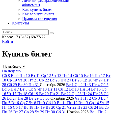
Личный филармонический
абонемент
Как купить билет
Как вернуть билет
Правила посещения
Контакты
Касса: +7 (3452)
68-77-77
Войти
Купить билет
На неделю
Сб
8
Вс
9
Пн
10
Вт
11
Ср
12
Чт
13
Пт
14
Сб
15
Вс
16
Пн
17
Вт
18
Ср
19
Чт
20
Пт
21
Сб
22
Вс
23
Пн
24
Вт
25
Ср
26
Чт
27
Пт
28
Сб
29
Вс
30
Пн
31
Сентябрь
2026
Вт
1
Ср
2
Чт
3
Пт
4
Сб
5
Вс
6
Пн
7
Вт
8
Ср
9
Чт
10
Пт
11
Сб
12
Вс
13
Пн
14
Вт
15
Ср
16
Чт
17
Пт
18
Сб
19
Вс
20
Пн
21
Вт
22
Ср
23
Чт
24
Пт
25
Сб
26
Вс
27
Пн
28
Вт
29
Ср
30
Октябрь
2026
Чт
1
Пт
2
Сб
3
Вс
4
Пн
5
Вт
6
Ср
7
Чт
8
Пт
9
Сб
10
Вс
11
Пн
12
Вт
13
Ср
14
Чт
15
Пт
16
Сб
17
Вс
18
Пн
19
Вт
20
Ср
21
Чт
22
Пт
23
Сб
24
Вс
25
Пн
26
Вт
27
Ср
28
Чт
29
Пт
30
Сб
31
Ноябрь
2026
Вс
1
Пн
2