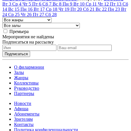
Вт
3
Ср
4
Чт
5
Пт
6
Сб
7
Вс
8
Пн
9
Вт
10
Ср
11
Чт
12
Пт
13
Сб
14
Вс
15
Пн
16
Вт
17
Ср
18
Чт
19
Пт
20
Сб
21
Вс
22
Пн
23
Вт
24
Ср
25
Чт
26
Пт
27
Сб
28
Премьера
Мероприятия не найдены
Подписаться на рассылку
О филармонии
Залы
Жанры
Коллективы
Руководство
Партнеры
Новости
Афиша
Абонементы
Зрителям
Контакты
Политика конфиденциальности