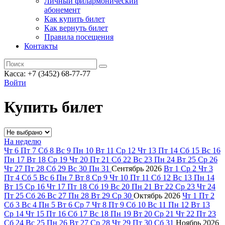
Личный филармонический
абонемент
Как купить билет
Как вернуть билет
Правила посещения
Контакты
Касса: +7 (3452)
68-77-77
Войти
Купить билет
На неделю
Чт
6
Пт
7
Сб
8
Вс
9
Пн
10
Вт
11
Ср
12
Чт
13
Пт
14
Сб
15
Вс
16
Пн
17
Вт
18
Ср
19
Чт
20
Пт
21
Сб
22
Вс
23
Пн
24
Вт
25
Ср
26
Чт
27
Пт
28
Сб
29
Вс
30
Пн
31
Сентябрь
2026
Вт
1
Ср
2
Чт
3
Пт
4
Сб
5
Вс
6
Пн
7
Вт
8
Ср
9
Чт
10
Пт
11
Сб
12
Вс
13
Пн
14
Вт
15
Ср
16
Чт
17
Пт
18
Сб
19
Вс
20
Пн
21
Вт
22
Ср
23
Чт
24
Пт
25
Сб
26
Вс
27
Пн
28
Вт
29
Ср
30
Октябрь
2026
Чт
1
Пт
2
Сб
3
Вс
4
Пн
5
Вт
6
Ср
7
Чт
8
Пт
9
Сб
10
Вс
11
Пн
12
Вт
13
Ср
14
Чт
15
Пт
16
Сб
17
Вс
18
Пн
19
Вт
20
Ср
21
Чт
22
Пт
23
Сб
24
Вс
25
Пн
26
Вт
27
Ср
28
Чт
29
Пт
30
Сб
31
Ноябрь
2026