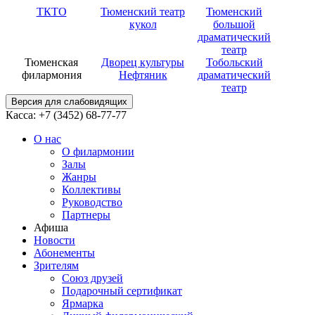
ТКТО
Тюменский театр
Тюменский
кукол
большой
драматический
театр
Тюменская
Дворец культуры
Тобольский
филармония
Нефтяник
драматический
театр
Версия для слабовидящих
Касса: +7 (3452)
68-77-77
О нас
О филармонии
Залы
Жанры
Коллективы
Руководство
Партнеры
Афиша
Новости
Абонементы
Зрителям
Союз друзей
Подарочный сертификат
Ярмарка