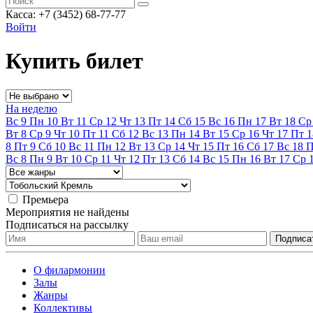
Касса: +7 (3452)
68-77-77
Войти
Купить билет
На неделю
Вс
9
Пн
10
Вт
11
Ср
12
Чт
13
Пт
14
Сб
15
Вс
16
Пн
17
Вт
18
Ср
Вт
8
Ср
9
Чт
10
Пт
11
Сб
12
Вс
13
Пн
14
Вт
15
Ср
16
Чт
17
Пт
1
8
Пт
9
Сб
10
Вс
11
Пн
12
Вт
13
Ср
14
Чт
15
Пт
16
Сб
17
Вс
18
Вс
8
Пн
9
Вт
10
Ср
11
Чт
12
Пт
13
Сб
14
Вс
15
Пн
16
Вт
17
Ср
Премьера
Мероприятия не найдены
Подписаться на рассылку
О филармонии
Залы
Жанры
Коллективы