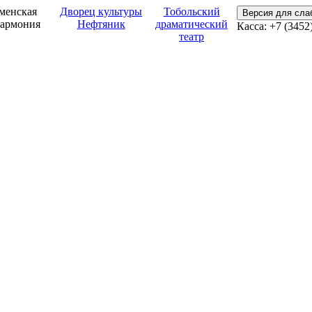
менская
Дворец культуры
Тобольский
Версия для сл
армония
Нефтяник
драматический
Касса: +7 (3452
театр