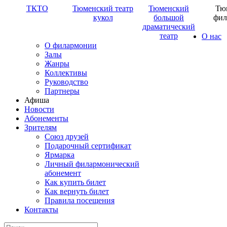
ТКТО
Тюменский театр
Тюменский
Тю
кукол
большой
фил
драматический
театр
О нас
О филармонии
Залы
Жанры
Коллективы
Руководство
Партнеры
Афиша
Новости
Абонементы
Зрителям
Союз друзей
Подарочный сертификат
Ярмарка
Личный филармонический
абонемент
Как купить билет
Как вернуть билет
Правила посещения
Контакты