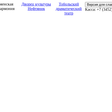
менская
Дворец культуры
Тобольский
Версия для сл
армония
Нефтяник
драматический
Касса: +7 (3452
театр