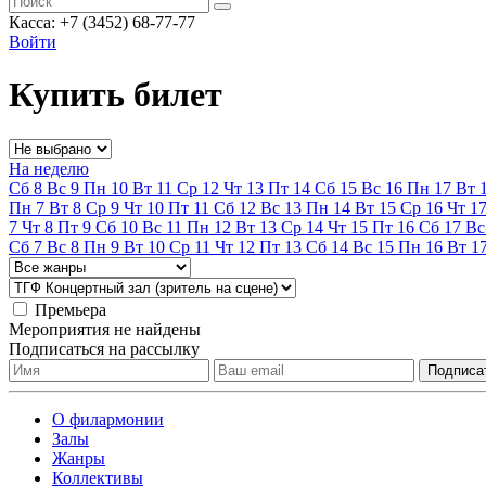
Касса: +7 (3452)
68-77-77
Войти
Купить билет
На неделю
Сб
8
Вс
9
Пн
10
Вт
11
Ср
12
Чт
13
Пт
14
Сб
15
Вс
16
Пн
17
Вт
Пн
7
Вт
8
Ср
9
Чт
10
Пт
11
Сб
12
Вс
13
Пн
14
Вт
15
Ср
16
Чт
1
7
Чт
8
Пт
9
Сб
10
Вс
11
Пн
12
Вт
13
Ср
14
Чт
15
Пт
16
Сб
17
Вс
Сб
7
Вс
8
Пн
9
Вт
10
Ср
11
Чт
12
Пт
13
Сб
14
Вс
15
Пн
16
Вт
1
Премьера
Мероприятия не найдены
Подписаться на рассылку
О филармонии
Залы
Жанры
Коллективы