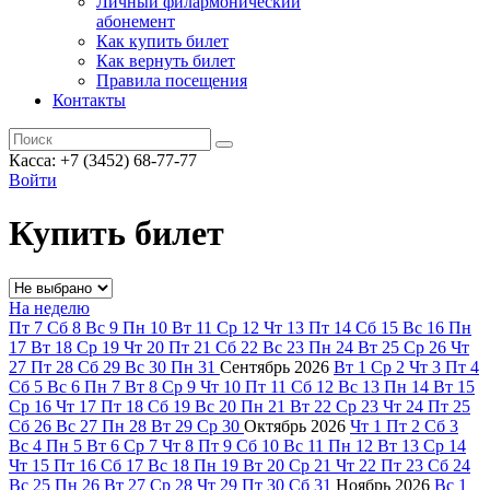
Личный филармонический
абонемент
Как купить билет
Как вернуть билет
Правила посещения
Контакты
Касса: +7 (3452)
68-77-77
Войти
Купить билет
На неделю
Пт
7
Сб
8
Вс
9
Пн
10
Вт
11
Ср
12
Чт
13
Пт
14
Сб
15
Вс
16
Пн
17
Вт
18
Ср
19
Чт
20
Пт
21
Сб
22
Вс
23
Пн
24
Вт
25
Ср
26
Чт
27
Пт
28
Сб
29
Вс
30
Пн
31
Сентябрь
2026
Вт
1
Ср
2
Чт
3
Пт
4
Сб
5
Вс
6
Пн
7
Вт
8
Ср
9
Чт
10
Пт
11
Сб
12
Вс
13
Пн
14
Вт
15
Ср
16
Чт
17
Пт
18
Сб
19
Вс
20
Пн
21
Вт
22
Ср
23
Чт
24
Пт
25
Сб
26
Вс
27
Пн
28
Вт
29
Ср
30
Октябрь
2026
Чт
1
Пт
2
Сб
3
Вс
4
Пн
5
Вт
6
Ср
7
Чт
8
Пт
9
Сб
10
Вс
11
Пн
12
Вт
13
Ср
14
Чт
15
Пт
16
Сб
17
Вс
18
Пн
19
Вт
20
Ср
21
Чт
22
Пт
23
Сб
24
Вс
25
Пн
26
Вт
27
Ср
28
Чт
29
Пт
30
Сб
31
Ноябрь
2026
Вс
1