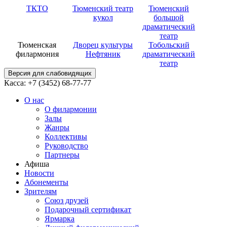
ТКТО
Тюменский театр
Тюменский
кукол
большой
драматический
театр
Тюменская
Дворец культуры
Тобольский
филармония
Нефтяник
драматический
театр
Версия для слабовидящих
Касса: +7 (3452)
68-77-77
О нас
О филармонии
Залы
Жанры
Коллективы
Руководство
Партнеры
Афиша
Новости
Абонементы
Зрителям
Союз друзей
Подарочный сертификат
Ярмарка