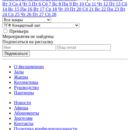
Вт
3
Ср
4
Чт
5
Пт
6
Сб
7
Вс
8
Пн
9
Вт
10
Ср
11
Чт
12
Пт
13
Сб
14
Вс
15
Пн
16
Вт
17
Ср
18
Чт
19
Пт
20
Сб
21
Вс
22
Пн
23
Вт
24
Ср
25
Чт
26
Пт
27
Сб
28
Премьера
Мероприятия не найдены
Подписаться на рассылку
О филармонии
Залы
Жанры
Коллективы
Руководство
Партнеры
Новости
Афиша
Абонементы
Зрителям
Контакты
Политика конфиденциальности