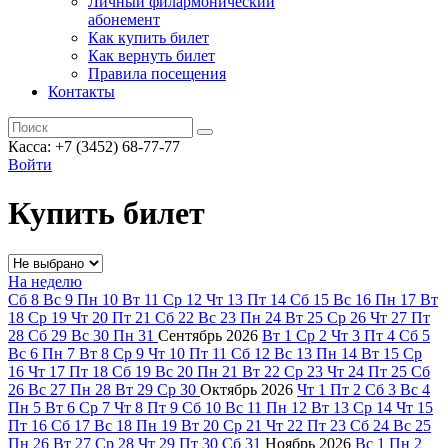
Личный филармонический
абонемент
Как купить билет
Как вернуть билет
Правила посещения
Контакты
Касса: +7 (3452)
68-77-77
Войти
Купить билет
На неделю
Сб
8
Вс
9
Пн
10
Вт
11
Ср
12
Чт
13
Пт
14
Сб
15
Вс
16
Пн
17
Вт
18
Ср
19
Чт
20
Пт
21
Сб
22
Вс
23
Пн
24
Вт
25
Ср
26
Чт
27
Пт
28
Сб
29
Вс
30
Пн
31
Сентябрь
2026
Вт
1
Ср
2
Чт
3
Пт
4
Сб
5
Вс
6
Пн
7
Вт
8
Ср
9
Чт
10
Пт
11
Сб
12
Вс
13
Пн
14
Вт
15
Ср
16
Чт
17
Пт
18
Сб
19
Вс
20
Пн
21
Вт
22
Ср
23
Чт
24
Пт
25
Сб
26
Вс
27
Пн
28
Вт
29
Ср
30
Октябрь
2026
Чт
1
Пт
2
Сб
3
Вс
4
Пн
5
Вт
6
Ср
7
Чт
8
Пт
9
Сб
10
Вс
11
Пн
12
Вт
13
Ср
14
Чт
15
Пт
16
Сб
17
Вс
18
Пн
19
Вт
20
Ср
21
Чт
22
Пт
23
Сб
24
Вс
25
Пн
26
Вт
27
Ср
28
Чт
29
Пт
30
Сб
31
Ноябрь
2026
Вс
1
Пн
2