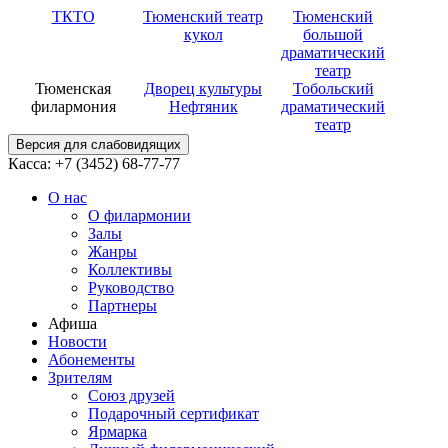
ТКТО
Тюменский театр
Тюменский
кукол
большой
драматический
театр
Тюменская
Дворец культуры
Тобольский
филармония
Нефтяник
драматический
театр
Версия для слабовидящих
Касса: +7 (3452)
68-77-77
О нас
О филармонии
Залы
Жанры
Коллективы
Руководство
Партнеры
Афиша
Новости
Абонементы
Зрителям
Союз друзей
Подарочный сертификат
Ярмарка