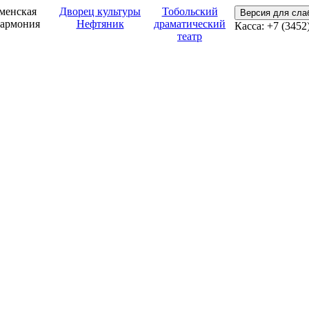
менская
Дворец культуры
Тобольский
Версия для сл
армония
Нефтяник
драматический
Касса: +7 (3452
театр