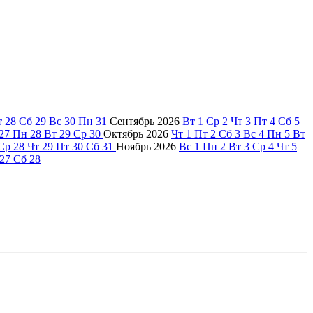
т
28
Сб
29
Вс
30
Пн
31
Сентябрь
2026
Вт
1
Ср
2
Чт
3
Пт
4
Сб
5
27
Пн
28
Вт
29
Ср
30
Октябрь
2026
Чт
1
Пт
2
Сб
3
Вс
4
Пн
5
Вт
Ср
28
Чт
29
Пт
30
Сб
31
Ноябрь
2026
Вс
1
Пн
2
Вт
3
Ср
4
Чт
5
27
Сб
28