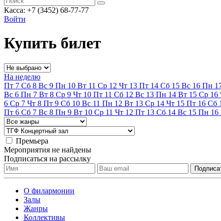
Касса: +7 (3452)
68-77-77
Войти
Купить билет
На неделю
Пт
7
Сб
8
Вс
9
Пн
10
Вт
11
Ср
12
Чт
13
Пт
14
Сб
15
Вс
16
Пн
1
Вс
6
Пн
7
Вт
8
Ср
9
Чт
10
Пт
11
Сб
12
Вс
13
Пн
14
Вт
15
Ср
16
6
Ср
7
Чт
8
Пт
9
Сб
10
Вс
11
Пн
12
Вт
13
Ср
14
Чт
15
Пт
16
Сб
Пт
6
Сб
7
Вс
8
Пн
9
Вт
10
Ср
11
Чт
12
Пт
13
Сб
14
Вс
15
Пн
16
Премьера
Мероприятия не найдены
Подписаться на рассылку
О филармонии
Залы
Жанры
Коллективы