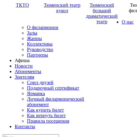
ТКТО
Тюменский театр
Тюменский
Тю
кукол
большой
фил
драматический
театр
О нас
О филармонии
Залы
Жанры
Коллективы
Руководство
Партнеры
Афиша
Новости
Абонементы
Зрителям
Союз друзей
Подарочный сертификат
Ярмарка
Личный филармонический
абонемент
Как купить билет
Как вернуть билет
Правила посещения
Контакты