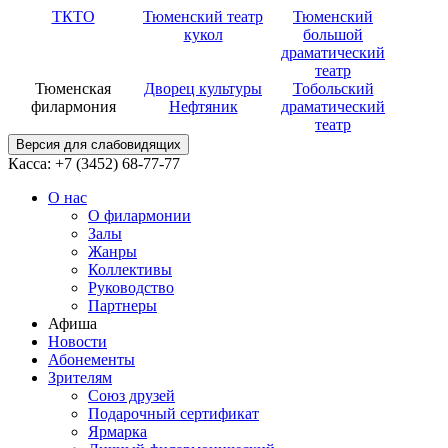
ТКТО
Тюменский театр
Тюменский
кукол
большой
драматический
театр
Тюменская
Дворец культуры
Тобольский
филармония
Нефтяник
драматический
театр
Версия для слабовидящих
Касса: +7 (3452)
68-77-77
О нас
О филармонии
Залы
Жанры
Коллективы
Руководство
Партнеры
Афиша
Новости
Абонементы
Зрителям
Союз друзей
Подарочный сертификат
Ярмарка