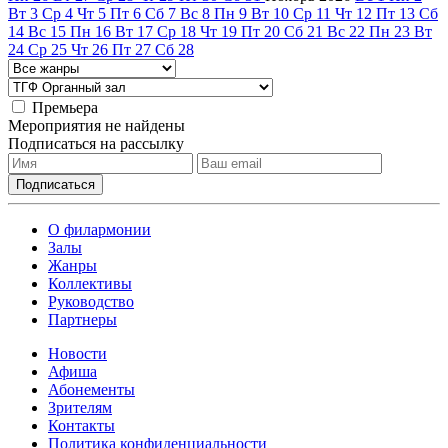
Вт
3
Ср
4
Чт
5
Пт
6
Сб
7
Вс
8
Пн
9
Вт
10
Ср
11
Чт
12
Пт
13
Сб
14
Вс
15
Пн
16
Вт
17
Ср
18
Чт
19
Пт
20
Сб
21
Вс
22
Пн
23
Вт
24
Ср
25
Чт
26
Пт
27
Сб
28
Премьера
Мероприятия не найдены
Подписаться на рассылку
О филармонии
Залы
Жанры
Коллективы
Руководство
Партнеры
Новости
Афиша
Абонементы
Зрителям
Контакты
Политика конфиденциальности