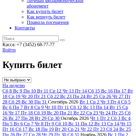
Личный филармонический
абонемент
Как купить билет
Как вернуть билет
Правила посещения
Контакты
Касса: +7 (3452)
68-77-77
Войти
Купить билет
На неделю
Сб
8
Вс
9
Пн
10
Вт
11
Ср
12
Чт
13
Пт
14
Сб
15
Вс
16
Пн
17
Вт
18
Ср
19
Чт
20
Пт
21
Сб
22
Вс
23
Пн
24
Вт
25
Ср
26
Чт
27
Пт
28
Сб
29
Вс
30
Пн
31
Сентябрь
2026
Вт
1
Ср
2
Чт
3
Пт
4
Сб
5
Вс
6
Пн
7
Вт
8
Ср
9
Чт
10
Пт
11
Сб
12
Вс
13
Пн
14
Вт
15
Ср
16
Чт
17
Пт
18
Сб
19
Вс
20
Пн
21
Вт
22
Ср
23
Чт
24
Пт
25
Сб
26
Вс
27
Пн
28
Вт
29
Ср
30
Октябрь
2026
Чт
1
Пт
2
Сб
3
Вс
4
Пн
5
Вт
6
Ср
7
Чт
8
Пт
9
Сб
10
Вс
11
Пн
12
Вт
13
Ср
14
Чт
15
Пт
16
Сб
17
Вс
18
Пн
19
Вт
20
Ср
21
Чт
22
Пт
23
Сб
24
Вс
25
Пн
26
Вт
27
Ср
28
Чт
29
Пт
30
Сб
31
Ноябрь
2026
Вс
1
Пн
2