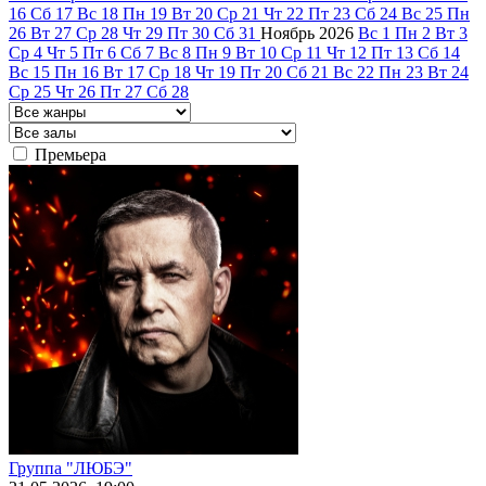
16
Сб
17
Вс
18
Пн
19
Вт
20
Ср
21
Чт
22
Пт
23
Сб
24
Вс
25
Пн
26
Вт
27
Ср
28
Чт
29
Пт
30
Сб
31
Ноябрь
2026
Вс
1
Пн
2
Вт
3
Ср
4
Чт
5
Пт
6
Сб
7
Вс
8
Пн
9
Вт
10
Ср
11
Чт
12
Пт
13
Сб
14
Вс
15
Пн
16
Вт
17
Ср
18
Чт
19
Пт
20
Сб
21
Вс
22
Пн
23
Вт
24
Ср
25
Чт
26
Пт
27
Сб
28
Премьера
Группа "ЛЮБЭ"