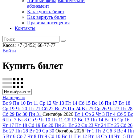
Личный филармонический
абонемент
Как купить билет
Как вернуть билет
Правила посещения
Контакты
Касса: +7 (3452)
68-77-77
Войти
Купить билет
На неделю
Вс
9
Пн
10
Вт
11
Ср
12
Чт
13
Пт
14
Сб
15
Вс
16
Пн
17
Вт
18
Ср
19
Чт
20
Пт
21
Сб
22
Вс
23
Пн
24
Вт
25
Ср
26
Чт
27
Пт
28
Сб
29
Вс
30
Пн
31
Сентябрь
2026
Вт
1
Ср
2
Чт
3
Пт
4
Сб
5
Вс
6
Пн
7
Вт
8
Ср
9
Чт
10
Пт
11
Сб
12
Вс
13
Пн
14
Вт
15
Ср
16
Чт
17
Пт
18
Сб
19
Вс
20
Пн
21
Вт
22
Ср
23
Чт
24
Пт
25
Сб
26
Вс
27
Пн
28
Вт
29
Ср
30
Октябрь
2026
Чт
1
Пт
2
Сб
3
Вс
4
Пн
5
Вт
6
Ср
7
Чт
8
Пт
9
Сб
10
Вс
11
Пн
12
Вт
13
Ср
14
Чт
15
Пт