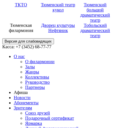
ТКТО
Тюменский театр
Тюменский
кукол
большой
драматический
театр
Тюменская
Дворец культуры
Тобольский
филармония
Нефтяник
драматический
театр
Версия для слабовидящих
Касса: +7 (3452)
68-77-77
О нас
О филармонии
Залы
Жанры
Коллективы
Руководство
Партнеры
Афиша
Новости
Абонементы
Зрителям
Союз друзей
Подарочный сертификат
Ярмарка