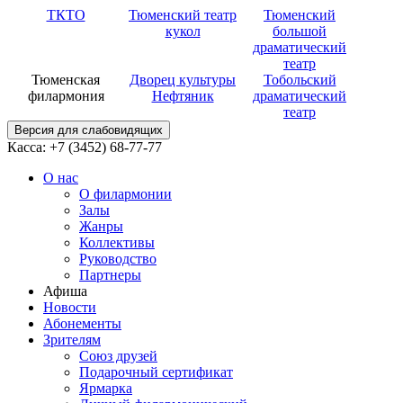
ТКТО
Тюменский театр
Тюменский
кукол
большой
драматический
театр
Тюменская
Дворец культуры
Тобольский
филармония
Нефтяник
драматический
театр
Версия для слабовидящих
Касса: +7 (3452)
68-77-77
О нас
О филармонии
Залы
Жанры
Коллективы
Руководство
Партнеры
Афиша
Новости
Абонементы
Зрителям
Союз друзей
Подарочный сертификат
Ярмарка