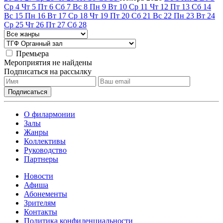
Ср
4
Чт
5
Пт
6
Сб
7
Вс
8
Пн
9
Вт
10
Ср
11
Чт
12
Пт
13
Сб
14
Вс
15
Пн
16
Вт
17
Ср
18
Чт
19
Пт
20
Сб
21
Вс
22
Пн
23
Вт
24
Ср
25
Чт
26
Пт
27
Сб
28
Премьера
Мероприятия не найдены
Подписаться на рассылку
О филармонии
Залы
Жанры
Коллективы
Руководство
Партнеры
Новости
Афиша
Абонементы
Зрителям
Контакты
Политика конфиденциальности