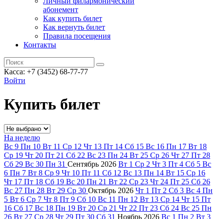
Личный филармонический
абонемент
Как купить билет
Как вернуть билет
Правила посещения
Контакты
Касса: +7 (3452)
68-77-77
Войти
Купить билет
На неделю
Вс
9
Пн
10
Вт
11
Ср
12
Чт
13
Пт
14
Сб
15
Вс
16
Пн
17
Вт
18
Ср
19
Чт
20
Пт
21
Сб
22
Вс
23
Пн
24
Вт
25
Ср
26
Чт
27
Пт
28
Сб
29
Вс
30
Пн
31
Сентябрь
2026
Вт
1
Ср
2
Чт
3
Пт
4
Сб
5
Вс
6
Пн
7
Вт
8
Ср
9
Чт
10
Пт
11
Сб
12
Вс
13
Пн
14
Вт
15
Ср
16
Чт
17
Пт
18
Сб
19
Вс
20
Пн
21
Вт
22
Ср
23
Чт
24
Пт
25
Сб
26
Вс
27
Пн
28
Вт
29
Ср
30
Октябрь
2026
Чт
1
Пт
2
Сб
3
Вс
4
Пн
5
Вт
6
Ср
7
Чт
8
Пт
9
Сб
10
Вс
11
Пн
12
Вт
13
Ср
14
Чт
15
Пт
16
Сб
17
Вс
18
Пн
19
Вт
20
Ср
21
Чт
22
Пт
23
Сб
24
Вс
25
Пн
26
Вт
27
Ср
28
Чт
29
Пт
30
Сб
31
Ноябрь
2026
Вс
1
Пн
2
Вт
3