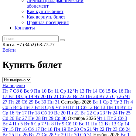
Личный филармонический
абонемент
Как купить билет
Как вернуть билет
Правила посещения
Контакты
Касса: +7 (3452)
68-77-77
Войти
Купить билет
На неделю
Пт
7
Сб
8
Вс
9
Пн
10
Вт
11
Ср
12
Чт
13
Пт
14
Сб
15
Вс
16
Пн
17
Вт
18
Ср
19
Чт
20
Пт
21
Сб
22
Вс
23
Пн
24
Вт
25
Ср
26
Чт
27
Пт
28
Сб
29
Вс
30
Пн
31
Сентябрь
2026
Вт
1
Ср
2
Чт
3
Пт
4
Сб
5
Вс
6
Пн
7
Вт
8
Ср
9
Чт
10
Пт
11
Сб
12
Вс
13
Пн
14
Вт
15
Ср
16
Чт
17
Пт
18
Сб
19
Вс
20
Пн
21
Вт
22
Ср
23
Чт
24
Пт
25
Сб
26
Вс
27
Пн
28
Вт
29
Ср
30
Октябрь
2026
Чт
1
Пт
2
Сб
3
Вс
4
Пн
5
Вт
6
Ср
7
Чт
8
Пт
9
Сб
10
Вс
11
Пн
12
Вт
13
Ср
14
Чт
15
Пт
16
Сб
17
Вс
18
Пн
19
Вт
20
Ср
21
Чт
22
Пт
23
Сб
24
Вс
25
Пн
26
Вт
27
Ср
28
Чт
29
Пт
30
Сб
31
Ноябрь
2026
Вс
1