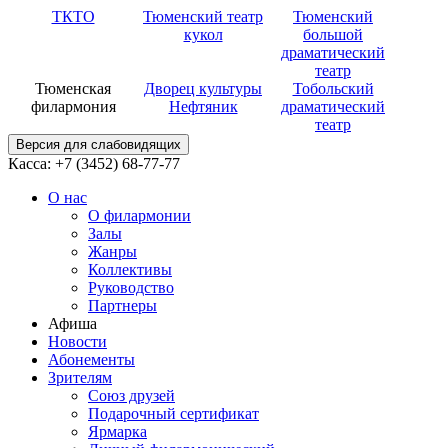
ТКТО
Тюменский театр
Тюменский
кукол
большой
драматический
театр
Тюменская
Дворец культуры
Тобольский
филармония
Нефтяник
драматический
театр
Версия для слабовидящих
Касса: +7 (3452)
68-77-77
О нас
О филармонии
Залы
Жанры
Коллективы
Руководство
Партнеры
Афиша
Новости
Абонементы
Зрителям
Союз друзей
Подарочный сертификат
Ярмарка