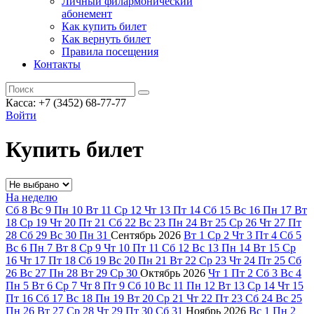
Личный филармонический
абонемент
Как купить билет
Как вернуть билет
Правила посещения
Контакты
Касса: +7 (3452)
68-77-77
Войти
Купить билет
На неделю
Сб
8
Вс
9
Пн
10
Вт
11
Ср
12
Чт
13
Пт
14
Сб
15
Вс
16
Пн
17
Вт
18
Ср
19
Чт
20
Пт
21
Сб
22
Вс
23
Пн
24
Вт
25
Ср
26
Чт
27
Пт
28
Сб
29
Вс
30
Пн
31
Сентябрь
2026
Вт
1
Ср
2
Чт
3
Пт
4
Сб
5
Вс
6
Пн
7
Вт
8
Ср
9
Чт
10
Пт
11
Сб
12
Вс
13
Пн
14
Вт
15
Ср
16
Чт
17
Пт
18
Сб
19
Вс
20
Пн
21
Вт
22
Ср
23
Чт
24
Пт
25
Сб
26
Вс
27
Пн
28
Вт
29
Ср
30
Октябрь
2026
Чт
1
Пт
2
Сб
3
Вс
4
Пн
5
Вт
6
Ср
7
Чт
8
Пт
9
Сб
10
Вс
11
Пн
12
Вт
13
Ср
14
Чт
15
Пт
16
Сб
17
Вс
18
Пн
19
Вт
20
Ср
21
Чт
22
Пт
23
Сб
24
Вс
25
Пн
26
Вт
27
Ср
28
Чт
29
Пт
30
Сб
31
Ноябрь
2026
Вс
1
Пн
2