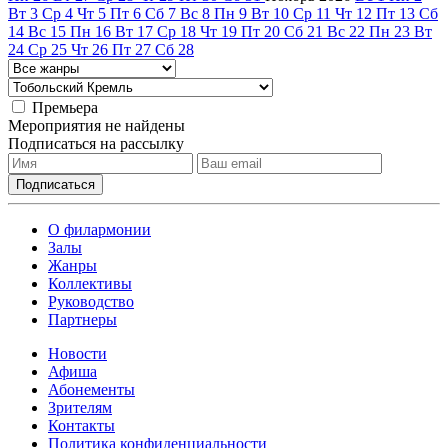
Вт
3
Ср
4
Чт
5
Пт
6
Сб
7
Вс
8
Пн
9
Вт
10
Ср
11
Чт
12
Пт
13
Сб
14
Вс
15
Пн
16
Вт
17
Ср
18
Чт
19
Пт
20
Сб
21
Вс
22
Пн
23
Вт
24
Ср
25
Чт
26
Пт
27
Сб
28
Премьера
Мероприятия не найдены
Подписаться на рассылку
О филармонии
Залы
Жанры
Коллективы
Руководство
Партнеры
Новости
Афиша
Абонементы
Зрителям
Контакты
Политика конфиденциальности