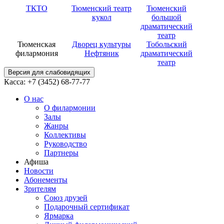
ТКТО
Тюменский театр
Тюменский
кукол
большой
драматический
театр
Тюменская
Дворец культуры
Тобольский
филармония
Нефтяник
драматический
театр
Версия для слабовидящих
Касса: +7 (3452)
68-77-77
О нас
О филармонии
Залы
Жанры
Коллективы
Руководство
Партнеры
Афиша
Новости
Абонементы
Зрителям
Союз друзей
Подарочный сертификат
Ярмарка