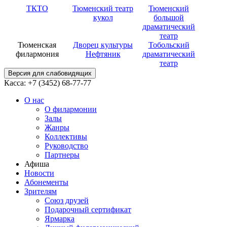
ТКТО
Тюменский театр
Тюменский
кукол
большой
драматический
театр
Тюменская
Дворец культуры
Тобольский
филармония
Нефтяник
драматический
театр
Версия для слабовидящих
Касса: +7 (3452)
68-77-77
О нас
О филармонии
Залы
Жанры
Коллективы
Руководство
Партнеры
Афиша
Новости
Абонементы
Зрителям
Союз друзей
Подарочный сертификат
Ярмарка