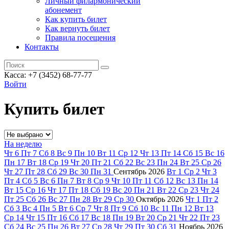
Личный филармонический
абонемент
Как купить билет
Как вернуть билет
Правила посещения
Контакты
Касса: +7 (3452)
68-77-77
Войти
Купить билет
На неделю
Чт
6
Пт
7
Сб
8
Вс
9
Пн
10
Вт
11
Ср
12
Чт
13
Пт
14
Сб
15
Вс
16
Пн
17
Вт
18
Ср
19
Чт
20
Пт
21
Сб
22
Вс
23
Пн
24
Вт
25
Ср
26
Чт
27
Пт
28
Сб
29
Вс
30
Пн
31
Сентябрь
2026
Вт
1
Ср
2
Чт
3
Пт
4
Сб
5
Вс
6
Пн
7
Вт
8
Ср
9
Чт
10
Пт
11
Сб
12
Вс
13
Пн
14
Вт
15
Ср
16
Чт
17
Пт
18
Сб
19
Вс
20
Пн
21
Вт
22
Ср
23
Чт
24
Пт
25
Сб
26
Вс
27
Пн
28
Вт
29
Ср
30
Октябрь
2026
Чт
1
Пт
2
Сб
3
Вс
4
Пн
5
Вт
6
Ср
7
Чт
8
Пт
9
Сб
10
Вс
11
Пн
12
Вт
13
Ср
14
Чт
15
Пт
16
Сб
17
Вс
18
Пн
19
Вт
20
Ср
21
Чт
22
Пт
23
Сб
24
Вс
25
Пн
26
Вт
27
Ср
28
Чт
29
Пт
30
Сб
31
Ноябрь
2026