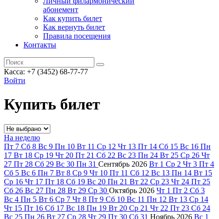
Личный филармонический
абонемент
Как купить билет
Как вернуть билет
Правила посещения
Контакты
Касса: +7 (3452)
68-77-77
Войти
Купить билет
На неделю
Пт
7
Сб
8
Вс
9
Пн
10
Вт
11
Ср
12
Чт
13
Пт
14
Сб
15
Вс
16
Пн
17
Вт
18
Ср
19
Чт
20
Пт
21
Сб
22
Вс
23
Пн
24
Вт
25
Ср
26
Чт
27
Пт
28
Сб
29
Вс
30
Пн
31
Сентябрь
2026
Вт
1
Ср
2
Чт
3
Пт
4
Сб
5
Вс
6
Пн
7
Вт
8
Ср
9
Чт
10
Пт
11
Сб
12
Вс
13
Пн
14
Вт
15
Ср
16
Чт
17
Пт
18
Сб
19
Вс
20
Пн
21
Вт
22
Ср
23
Чт
24
Пт
25
Сб
26
Вс
27
Пн
28
Вт
29
Ср
30
Октябрь
2026
Чт
1
Пт
2
Сб
3
Вс
4
Пн
5
Вт
6
Ср
7
Чт
8
Пт
9
Сб
10
Вс
11
Пн
12
Вт
13
Ср
14
Чт
15
Пт
16
Сб
17
Вс
18
Пн
19
Вт
20
Ср
21
Чт
22
Пт
23
Сб
24
Вс
25
Пн
26
Вт
27
Ср
28
Чт
29
Пт
30
Сб
31
Ноябрь
2026
Вс
1