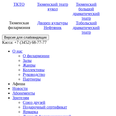
ТКТО
Тюменский театр
Тюменский
кукол
большой
драматический
театр
Тюменская
Дворец культуры
Тобольский
филармония
Нефтяник
драматический
театр
Версия для слабовидящих
Касса: +7 (3452)
68-77-77
О нас
О филармонии
Залы
Жанры
Коллективы
Руководство
Партнеры
Афиша
Новости
Абонементы
Зрителям
Союз друзей
Подарочный сертификат
Ярмарка