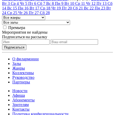
Вт
3
Ср
4
Чт
5
Пт
6
Сб
7
Вс
8
Пн
9
Вт
10
Ср
11
Чт
12
Пт
13
Сб
14
Вс
15
Пн
16
Вт
17
Ср
18
Чт
19
Пт
20
Сб
21
Вс
22
Пн
23
Вт
24
Ср
25
Чт
26
Пт
27
Сб
28
Премьера
Мероприятия не найдены
Подписаться на рассылку
О филармонии
Залы
Жанры
Коллективы
Руководство
Партнеры
Новости
Афиша
Абонементы
Зрителям
Контакты
Политика конфиденциальности