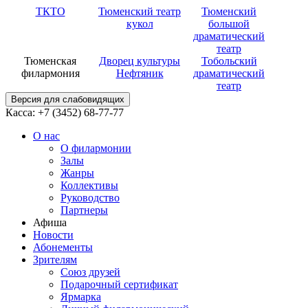
ТКТО
Тюменский театр
Тюменский
кукол
большой
драматический
театр
Тюменская
Дворец культуры
Тобольский
филармония
Нефтяник
драматический
театр
Версия для слабовидящих
Касса: +7 (3452)
68-77-77
О нас
О филармонии
Залы
Жанры
Коллективы
Руководство
Партнеры
Афиша
Новости
Абонементы
Зрителям
Союз друзей
Подарочный сертификат
Ярмарка