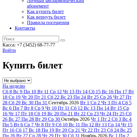
Личный филармонический
абонемент
Как купить билет
Как вернуть билет
Правила посещения
Контакты
Касса: +7 (3452)
68-77-77
Войти
Купить билет
На неделю
Сб
8
Вс
9
Пн
10
Вт
11
Ср
12
Чт
13
Пт
14
Сб
15
Вс
16
Пн
17
Вт
18
Ср
19
Чт
20
Пт
21
Сб
22
Вс
23
Пн
24
Вт
25
Ср
26
Чт
27
Пт
28
Сб
29
Вс
30
Пн
31
Сентябрь
2026
Вт
1
Ср
2
Чт
3
Пт
4
Сб
5
Вс
6
Пн
7
Вт
8
Ср
9
Чт
10
Пт
11
Сб
12
Вс
13
Пн
14
Вт
15
Ср
16
Чт
17
Пт
18
Сб
19
Вс
20
Пн
21
Вт
22
Ср
23
Чт
24
Пт
25
Сб
26
Вс
27
Пн
28
Вт
29
Ср
30
Октябрь
2026
Чт
1
Пт
2
Сб
3
Вс
4
Пн
5
Вт
6
Ср
7
Чт
8
Пт
9
Сб
10
Вс
11
Пн
12
Вт
13
Ср
14
Чт
15
Пт
16
Сб
17
Вс
18
Пн
19
Вт
20
Ср
21
Чт
22
Пт
23
Сб
24
Вс
25
Пн
26
Вт
27
Ср
28
Чт
29
Пт
30
Сб
31
Ноябрь
2026
Вс
1
Пн
2