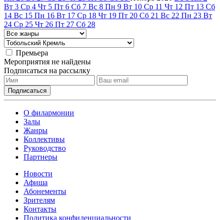
Вт
3
Ср
4
Чт
5
Пт
6
Сб
7
Вс
8
Пн
9
Вт
10
Ср
11
Чт
12
Пт
13
Сб
14
Вс
15
Пн
16
Вт
17
Ср
18
Чт
19
Пт
20
Сб
21
Вс
22
Пн
23
Вт
24
Ср
25
Чт
26
Пт
27
Сб
28
Премьера
Мероприятия не найдены
Подписаться на рассылку
О филармонии
Залы
Жанры
Коллективы
Руководство
Партнеры
Новости
Афиша
Абонементы
Зрителям
Контакты
Политика конфиденциальности