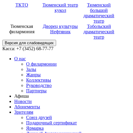
ТКТО
Тюменский театр
Тюменский
кукол
большой
драматический
театр
Тюменская
Дворец культуры
Тобольский
филармония
Нефтяник
драматический
театр
Версия для слабовидящих
Касса: +7 (3452)
68-77-77
О нас
О филармонии
Залы
Жанры
Коллективы
Руководство
Партнеры
Афиша
Новости
Абонементы
Зрителям
Союз друзей
Подарочный сертификат
Ярмарка