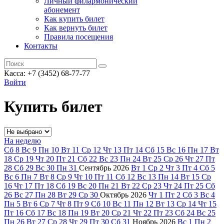
Личный филармонический
абонемент
Как купить билет
Как вернуть билет
Правила посещения
Контакты
Касса: +7 (3452)
68-77-77
Войти
Купить билет
На неделю
Сб
8
Вс
9
Пн
10
Вт
11
Ср
12
Чт
13
Пт
14
Сб
15
Вс
16
Пн
17
Вт
18
Ср
19
Чт
20
Пт
21
Сб
22
Вс
23
Пн
24
Вт
25
Ср
26
Чт
27
Пт
28
Сб
29
Вс
30
Пн
31
Сентябрь
2026
Вт
1
Ср
2
Чт
3
Пт
4
Сб
5
Вс
6
Пн
7
Вт
8
Ср
9
Чт
10
Пт
11
Сб
12
Вс
13
Пн
14
Вт
15
Ср
16
Чт
17
Пт
18
Сб
19
Вс
20
Пн
21
Вт
22
Ср
23
Чт
24
Пт
25
Сб
26
Вс
27
Пн
28
Вт
29
Ср
30
Октябрь
2026
Чт
1
Пт
2
Сб
3
Вс
4
Пн
5
Вт
6
Ср
7
Чт
8
Пт
9
Сб
10
Вс
11
Пн
12
Вт
13
Ср
14
Чт
15
Пт
16
Сб
17
Вс
18
Пн
19
Вт
20
Ср
21
Чт
22
Пт
23
Сб
24
Вс
25
Пн
26
Вт
27
Ср
28
Чт
29
Пт
30
Сб
31
Ноябрь
2026
Вс
1
Пн
2