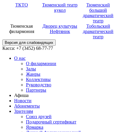
ТКТО
Тюменский театр
Тюменский
кукол
большой
драматический
театр
Тюменская
Дворец культуры
Тобольский
филармония
Нефтяник
драматический
театр
Версия для слабовидящих
Касса: +7 (3452)
68-77-77
О нас
О филармонии
Залы
Жанры
Коллективы
Руководство
Партнеры
Афиша
Новости
Абонементы
Зрителям
Союз друзей
Подарочный сертификат
Ярмарка