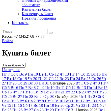
Личный филармонический
абонемент
Как купить билет
Как вернуть билет
Правила посещения
Контакты
Касса: +7 (3452)
68-77-77
Войти
Купить билет
На неделю
Пт
7
Сб
8
Вс
9
Пн
10
Вт
11
Ср
12
Чт
13
Пт
14
Сб
15
Вс
16
Пн
17
Вт
18
Ср
19
Чт
20
Пт
21
Сб
22
Вс
23
Пн
24
Вт
25
Ср
26
Чт
27
Пт
28
Сб
29
Вс
30
Пн
31
Сентябрь
2026
Вт
1
Ср
2
Чт
3
Пт
4
Сб
5
Вс
6
Пн
7
Вт
8
Ср
9
Чт
10
Пт
11
Сб
12
Вс
13
Пн
14
Вт
15
Ср
16
Чт
17
Пт
18
Сб
19
Вс
20
Пн
21
Вт
22
Ср
23
Чт
24
Пт
25
Сб
26
Вс
27
Пн
28
Вт
29
Ср
30
Октябрь
2026
Чт
1
Пт
2
Сб
3
Вс
4
Пн
5
Вт
6
Ср
7
Чт
8
Пт
9
Сб
10
Вс
11
Пн
12
Вт
13
Ср
14
Чт
15
Пт
16
Сб
17
Вс
18
Пн
19
Вт
20
Ср
21
Чт
22
Пт
23
Сб
24
Вс
25
Пн
26
Вт
27
Ср
28
Чт
29
Пт
30
Сб
31
Ноябрь
2026
Вс
1