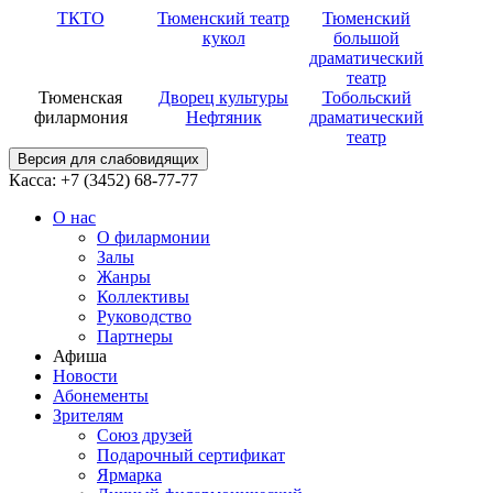
ТКТО
Тюменский театр
Тюменский
кукол
большой
драматический
театр
Тюменская
Дворец культуры
Тобольский
филармония
Нефтяник
драматический
театр
Версия для слабовидящих
Касса: +7 (3452)
68-77-77
О нас
О филармонии
Залы
Жанры
Коллективы
Руководство
Партнеры
Афиша
Новости
Абонементы
Зрителям
Союз друзей
Подарочный сертификат
Ярмарка