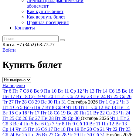
Личный филармонический
абонемент
Как купить билет
Как вернуть билет
Правила посещения
Контакты
Касса: +7 (3452)
68-77-77
Войти
Купить билет
На неделю
Чт
6
Пт
7
Сб
8
Вс
9
Пн
10
Вт
11
Ср
12
Чт
13
Пт
14
Сб
15
Вс
16
Пн
17
Вт
18
Ср
19
Чт
20
Пт
21
Сб
22
Вс
23
Пн
24
Вт
25
Ср
26
Чт
27
Пт
28
Сб
29
Вс
30
Пн
31
Сентябрь
2026
Вт
1
Ср
2
Чт
3
Пт
4
Сб
5
Вс
6
Пн
7
Вт
8
Ср
9
Чт
10
Пт
11
Сб
12
Вс
13
Пн
14
Вт
15
Ср
16
Чт
17
Пт
18
Сб
19
Вс
20
Пн
21
Вт
22
Ср
23
Чт
24
Пт
25
Сб
26
Вс
27
Пн
28
Вт
29
Ср
30
Октябрь
2026
Чт
1
Пт
2
Сб
3
Вс
4
Пн
5
Вт
6
Ср
7
Чт
8
Пт
9
Сб
10
Вс
11
Пн
12
Вт
13
Ср
14
Чт
15
Пт
16
Сб
17
Вс
18
Пн
19
Вт
20
Ср
21
Чт
22
Пт
23
Сб
24
Вс
25
Пн
26
Вт
27
Ср
28
Чт
29
Пт
30
Сб
31
Ноябрь
2026