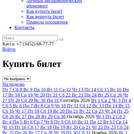
Личный филармонический
абонемент
Как купить билет
Как вернуть билет
Правила посещения
Контакты
Касса: +7 (3452)
68-77-77
Войти
Купить билет
На неделю
Пт
7
Сб
8
Вс
9
Пн
10
Вт
11
Ср
12
Чт
13
Пт
14
Сб
15
Вс
16
Пн
17
Вт
18
Ср
19
Чт
20
Пт
21
Сб
22
Вс
23
Пн
24
Вт
25
Ср
26
Чт
27
Пт
28
Сб
29
Вс
30
Пн
31
Сентябрь
2026
Вт
1
Ср
2
Чт
3
Пт
4
Сб
5
Вс
6
Пн
7
Вт
8
Ср
9
Чт
10
Пт
11
Сб
12
Вс
13
Пн
14
Вт
15
Ср
16
Чт
17
Пт
18
Сб
19
Вс
20
Пн
21
Вт
22
Ср
23
Чт
24
Пт
25
Сб
26
Вс
27
Пн
28
Вт
29
Ср
30
Октябрь
2026
Чт
1
Пт
2
Сб
3
Вс
4
Пн
5
Вт
6
Ср
7
Чт
8
Пт
9
Сб
10
Вс
11
Пн
12
Вт
13
Ср
14
Чт
15
Пт
16
Сб
17
Вс
18
Пн
19
Вт
20
Ср
21
Чт
22
Пт
23
Сб
24
Вс
25
Пн
26
Вт
27
Ср
28
Чт
29
Пт
30
Сб
31
Ноябрь
2026
Вс
1