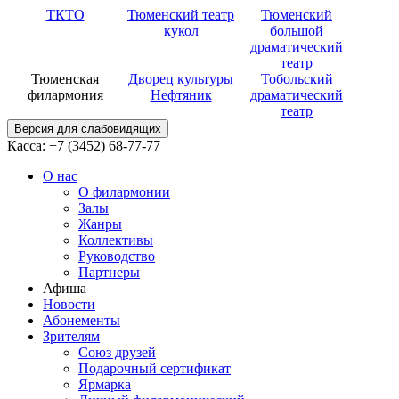
ТКТО
Тюменский театр
Тюменский
кукол
большой
драматический
театр
Тюменская
Дворец культуры
Тобольский
филармония
Нефтяник
драматический
театр
Версия для слабовидящих
Касса: +7 (3452)
68-77-77
О нас
О филармонии
Залы
Жанры
Коллективы
Руководство
Партнеры
Афиша
Новости
Абонементы
Зрителям
Союз друзей
Подарочный сертификат
Ярмарка