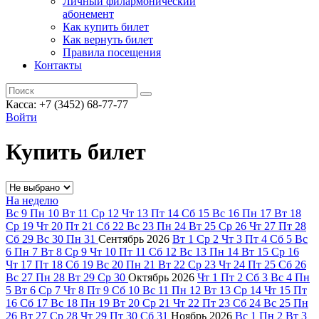
Личный филармонический
абонемент
Как купить билет
Как вернуть билет
Правила посещения
Контакты
Касса: +7 (3452)
68-77-77
Войти
Купить билет
На неделю
Вс
9
Пн
10
Вт
11
Ср
12
Чт
13
Пт
14
Сб
15
Вс
16
Пн
17
Вт
18
Ср
19
Чт
20
Пт
21
Сб
22
Вс
23
Пн
24
Вт
25
Ср
26
Чт
27
Пт
28
Сб
29
Вс
30
Пн
31
Сентябрь
2026
Вт
1
Ср
2
Чт
3
Пт
4
Сб
5
Вс
6
Пн
7
Вт
8
Ср
9
Чт
10
Пт
11
Сб
12
Вс
13
Пн
14
Вт
15
Ср
16
Чт
17
Пт
18
Сб
19
Вс
20
Пн
21
Вт
22
Ср
23
Чт
24
Пт
25
Сб
26
Вс
27
Пн
28
Вт
29
Ср
30
Октябрь
2026
Чт
1
Пт
2
Сб
3
Вс
4
Пн
5
Вт
6
Ср
7
Чт
8
Пт
9
Сб
10
Вс
11
Пн
12
Вт
13
Ср
14
Чт
15
Пт
16
Сб
17
Вс
18
Пн
19
Вт
20
Ср
21
Чт
22
Пт
23
Сб
24
Вс
25
Пн
26
Вт
27
Ср
28
Чт
29
Пт
30
Сб
31
Ноябрь
2026
Вс
1
Пн
2
Вт
3