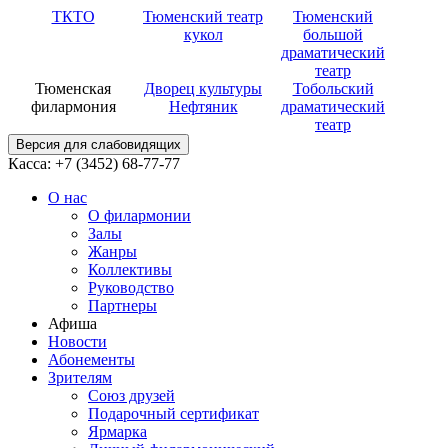
ТКТО
Тюменский театр
Тюменский
кукол
большой
драматический
театр
Тюменская
Дворец культуры
Тобольский
филармония
Нефтяник
драматический
театр
Версия для слабовидящих
Касса: +7 (3452)
68-77-77
О нас
О филармонии
Залы
Жанры
Коллективы
Руководство
Партнеры
Афиша
Новости
Абонементы
Зрителям
Союз друзей
Подарочный сертификат
Ярмарка