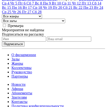
Ср
4
Чт
5
Пт
6
Сб
7
Вс
8
Пн
9
Вт
10
Ср
11
Чт
12
Пт
13
Сб
14
Вс
15
Пн
16
Вт
17
Ср
18
Чт
19
Пт
20
Сб
21
Вс
22
Пн
23
Вт
24
Ср
25
Чт
26
Пт
27
Сб
28
Премьера
Мероприятия не найдены
Подписаться на рассылку
О филармонии
Залы
Жанры
Коллективы
Руководство
Партнеры
Новости
Афиша
Абонементы
Зрителям
Контакты
Политика конфиденциальности