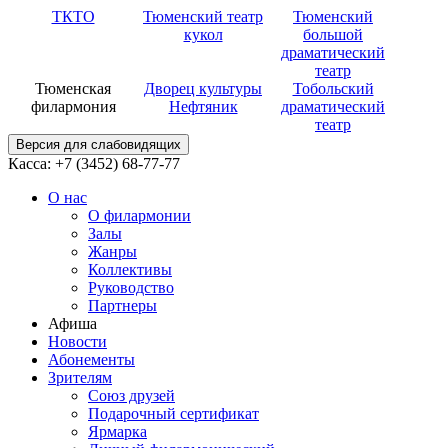
ТКТО
Тюменский театр
Тюменский
кукол
большой
драматический
театр
Тюменская
Дворец культуры
Тобольский
филармония
Нефтяник
драматический
театр
Версия для слабовидящих
Касса: +7 (3452)
68-77-77
О нас
О филармонии
Залы
Жанры
Коллективы
Руководство
Партнеры
Афиша
Новости
Абонементы
Зрителям
Союз друзей
Подарочный сертификат
Ярмарка