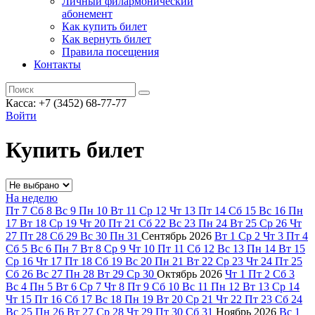
Личный филармонический
абонемент
Как купить билет
Как вернуть билет
Правила посещения
Контакты
Касса: +7 (3452)
68-77-77
Войти
Купить билет
На неделю
Пт
7
Сб
8
Вс
9
Пн
10
Вт
11
Ср
12
Чт
13
Пт
14
Сб
15
Вс
16
Пн
17
Вт
18
Ср
19
Чт
20
Пт
21
Сб
22
Вс
23
Пн
24
Вт
25
Ср
26
Чт
27
Пт
28
Сб
29
Вс
30
Пн
31
Сентябрь
2026
Вт
1
Ср
2
Чт
3
Пт
4
Сб
5
Вс
6
Пн
7
Вт
8
Ср
9
Чт
10
Пт
11
Сб
12
Вс
13
Пн
14
Вт
15
Ср
16
Чт
17
Пт
18
Сб
19
Вс
20
Пн
21
Вт
22
Ср
23
Чт
24
Пт
25
Сб
26
Вс
27
Пн
28
Вт
29
Ср
30
Октябрь
2026
Чт
1
Пт
2
Сб
3
Вс
4
Пн
5
Вт
6
Ср
7
Чт
8
Пт
9
Сб
10
Вс
11
Пн
12
Вт
13
Ср
14
Чт
15
Пт
16
Сб
17
Вс
18
Пн
19
Вт
20
Ср
21
Чт
22
Пт
23
Сб
24
Вс
25
Пн
26
Вт
27
Ср
28
Чт
29
Пт
30
Сб
31
Ноябрь
2026
Вс
1