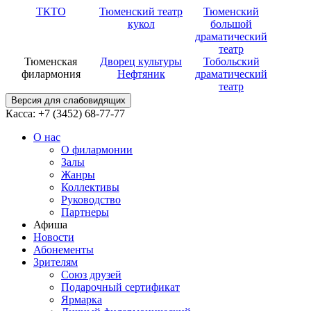
ТКТО
Тюменский театр
Тюменский
кукол
большой
драматический
театр
Тюменская
Дворец культуры
Тобольский
филармония
Нефтяник
драматический
театр
Версия для слабовидящих
Касса: +7 (3452)
68-77-77
О нас
О филармонии
Залы
Жанры
Коллективы
Руководство
Партнеры
Афиша
Новости
Абонементы
Зрителям
Союз друзей
Подарочный сертификат
Ярмарка