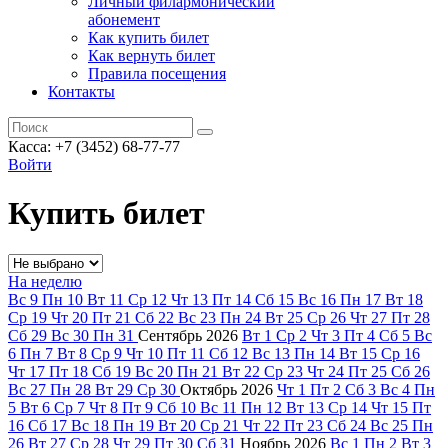
Личный филармонический
абонемент
Как купить билет
Как вернуть билет
Правила посещения
Контакты
Касса: +7 (3452)
68-77-77
Войти
Купить билет
На неделю
Вс
9
Пн
10
Вт
11
Ср
12
Чт
13
Пт
14
Сб
15
Вс
16
Пн
17
Вт
18
Ср
19
Чт
20
Пт
21
Сб
22
Вс
23
Пн
24
Вт
25
Ср
26
Чт
27
Пт
28
Сб
29
Вс
30
Пн
31
Сентябрь
2026
Вт
1
Ср
2
Чт
3
Пт
4
Сб
5
Вс
6
Пн
7
Вт
8
Ср
9
Чт
10
Пт
11
Сб
12
Вс
13
Пн
14
Вт
15
Ср
16
Чт
17
Пт
18
Сб
19
Вс
20
Пн
21
Вт
22
Ср
23
Чт
24
Пт
25
Сб
26
Вс
27
Пн
28
Вт
29
Ср
30
Октябрь
2026
Чт
1
Пт
2
Сб
3
Вс
4
Пн
5
Вт
6
Ср
7
Чт
8
Пт
9
Сб
10
Вс
11
Пн
12
Вт
13
Ср
14
Чт
15
Пт
16
Сб
17
Вс
18
Пн
19
Вт
20
Ср
21
Чт
22
Пт
23
Сб
24
Вс
25
Пн
26
Вт
27
Ср
28
Чт
29
Пт
30
Сб
31
Ноябрь
2026
Вс
1
Пн
2
Вт
3