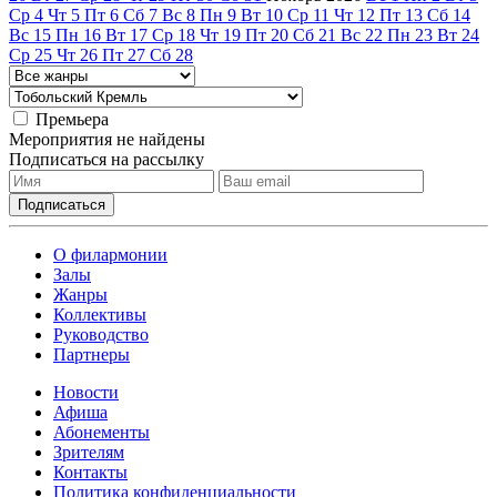
Ср
4
Чт
5
Пт
6
Сб
7
Вс
8
Пн
9
Вт
10
Ср
11
Чт
12
Пт
13
Сб
14
Вс
15
Пн
16
Вт
17
Ср
18
Чт
19
Пт
20
Сб
21
Вс
22
Пн
23
Вт
24
Ср
25
Чт
26
Пт
27
Сб
28
Премьера
Мероприятия не найдены
Подписаться на рассылку
О филармонии
Залы
Жанры
Коллективы
Руководство
Партнеры
Новости
Афиша
Абонементы
Зрителям
Контакты
Политика конфиденциальности