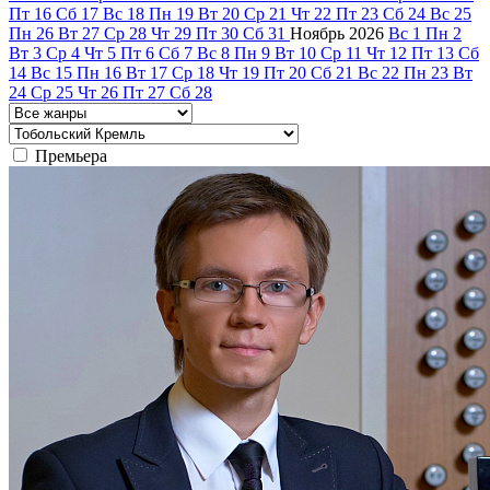
Пт
16
Сб
17
Вс
18
Пн
19
Вт
20
Ср
21
Чт
22
Пт
23
Сб
24
Вс
25
Пн
26
Вт
27
Ср
28
Чт
29
Пт
30
Сб
31
Ноябрь
2026
Вс
1
Пн
2
Вт
3
Ср
4
Чт
5
Пт
6
Сб
7
Вс
8
Пн
9
Вт
10
Ср
11
Чт
12
Пт
13
Сб
14
Вс
15
Пн
16
Вт
17
Ср
18
Чт
19
Пт
20
Сб
21
Вс
22
Пн
23
Вт
24
Ср
25
Чт
26
Пт
27
Сб
28
Премьера