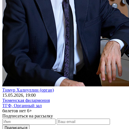
Тимур Халиуллин (орган)
15
.05.2026
, 19:00
Тюменская филармония
ТГФ, Органный зал
билетов нет
6+
Подписаться на рассылку