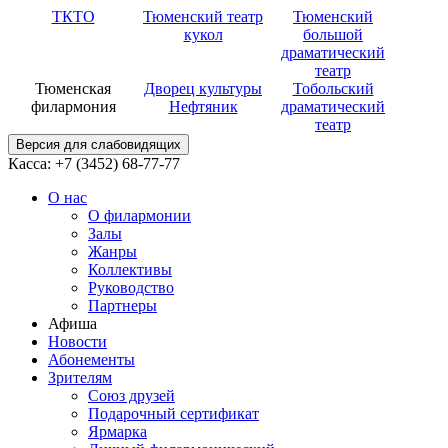
ТКТО
Тюменский театр
Тюменский
кукол
большой
драматический
театр
Тюменская
Дворец культуры
Тобольский
филармония
Нефтяник
драматический
театр
Версия для слабовидящих
Касса: +7 (3452)
68-77-77
О нас
О филармонии
Залы
Жанры
Коллективы
Руководство
Партнеры
Афиша
Новости
Абонементы
Зрителям
Союз друзей
Подарочный сертификат
Ярмарка