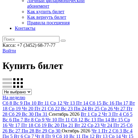
Личный филармонический
абонемент
Как купить билет
Как вернуть билет
Правила посещения
Контакты
Касса: +7 (3452)
68-77-77
Войти
Купить билет
На неделю
Сб
8
Вс
9
Пн
10
Вт
11
Ср
12
Чт
13
Пт
14
Сб
15
Вс
16
Пн
17
Вт
18
Ср
19
Чт
20
Пт
21
Сб
22
Вс
23
Пн
24
Вт
25
Ср
26
Чт
27
Пт
28
Сб
29
Вс
30
Пн
31
Сентябрь
2026
Вт
1
Ср
2
Чт
3
Пт
4
Сб
5
Вс
6
Пн
7
Вт
8
Ср
9
Чт
10
Пт
11
Сб
12
Вс
13
Пн
14
Вт
15
Ср
16
Чт
17
Пт
18
Сб
19
Вс
20
Пн
21
Вт
22
Ср
23
Чт
24
Пт
25
Сб
26
Вс
27
Пн
28
Вт
29
Ср
30
Октябрь
2026
Чт
1
Пт
2
Сб
3
Вс
4
Пн
5
Вт
6
Ср
7
Чт
8
Пт
9
Сб
10
Вс
11
Пн
12
Вт
13
Ср
14
Чт
15