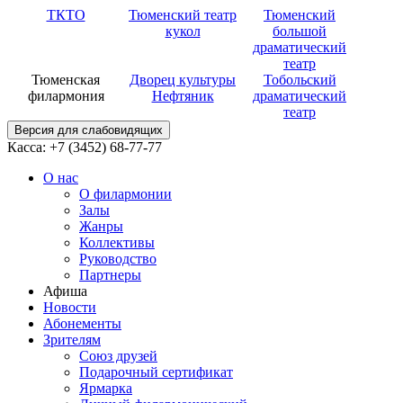
ТКТО
Тюменский театр
Тюменский
кукол
большой
драматический
театр
Тюменская
Дворец культуры
Тобольский
филармония
Нефтяник
драматический
театр
Версия для слабовидящих
Касса: +7 (3452)
68-77-77
О нас
О филармонии
Залы
Жанры
Коллективы
Руководство
Партнеры
Афиша
Новости
Абонементы
Зрителям
Союз друзей
Подарочный сертификат
Ярмарка