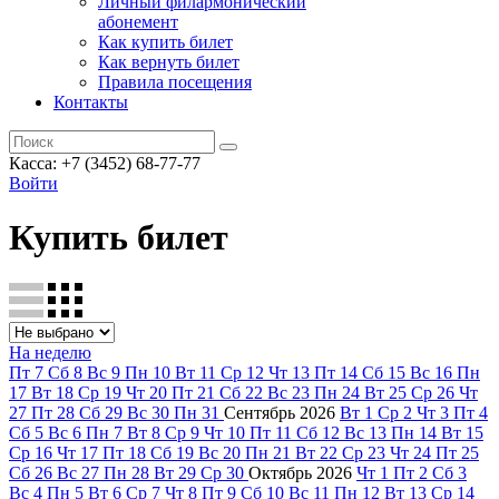
Личный филармонический
абонемент
Как купить билет
Как вернуть билет
Правила посещения
Контакты
Касса: +7 (3452)
68-77-77
Войти
Купить билет
На неделю
Пт
7
Сб
8
Вс
9
Пн
10
Вт
11
Ср
12
Чт
13
Пт
14
Сб
15
Вс
16
Пн
17
Вт
18
Ср
19
Чт
20
Пт
21
Сб
22
Вс
23
Пн
24
Вт
25
Ср
26
Чт
27
Пт
28
Сб
29
Вс
30
Пн
31
Сентябрь
2026
Вт
1
Ср
2
Чт
3
Пт
4
Сб
5
Вс
6
Пн
7
Вт
8
Ср
9
Чт
10
Пт
11
Сб
12
Вс
13
Пн
14
Вт
15
Ср
16
Чт
17
Пт
18
Сб
19
Вс
20
Пн
21
Вт
22
Ср
23
Чт
24
Пт
25
Сб
26
Вс
27
Пн
28
Вт
29
Ср
30
Октябрь
2026
Чт
1
Пт
2
Сб
3
Вс
4
Пн
5
Вт
6
Ср
7
Чт
8
Пт
9
Сб
10
Вс
11
Пн
12
Вт
13
Ср
14