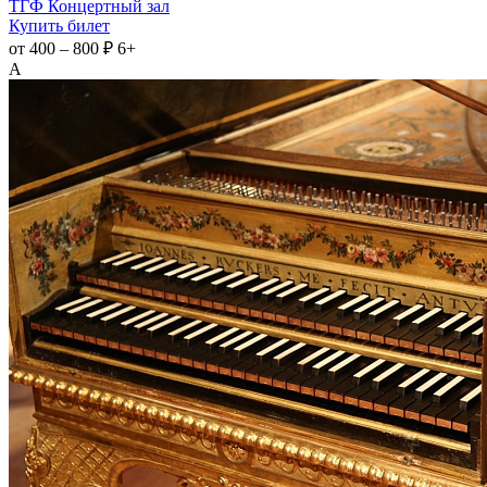
ТГФ Концертный зал
Купить билет
от 400 – 800 ₽
6+
А