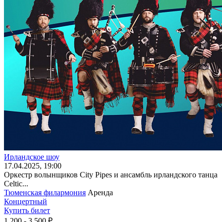
Ирландское шоу
17
.04.2025
, 19:00
Оркестр волынщиков City Pipes и ансамбль ирландского танца
Celtic...
Тюменская филармония
Аренда
Концертный
Купить билет
1 200 - 3 500 ₽