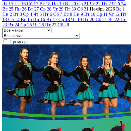
Чт
15
Пт
16
Сб
17
Вс
18
Пн
19
Вт
20
Ср
21
Чт
22
Пт
23
Сб
24
Вс
25
Пн
26
Вт
27
Ср
28
Чт
29
Пт
30
Сб
31
Ноябрь
2026
Вс
1
Пн
2
Вт
3
Ср
4
Чт
5
Пт
6
Сб
7
Вс
8
Пн
9
Вт
10
Ср
11
Чт
12
Пт
13
Сб
14
Вс
15
Пн
16
Вт
17
Ср
18
Чт
19
Пт
20
Сб
21
Вс
22
Пн
23
Вт
24
Ср
25
Чт
26
Пт
27
Сб
28
Премьера