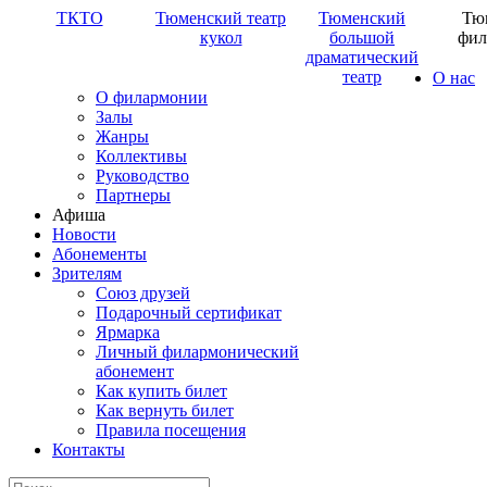
ТКТО
Тюменский театр
Тюменский
Тю
кукол
большой
фил
драматический
театр
О нас
О филармонии
Залы
Жанры
Коллективы
Руководство
Партнеры
Афиша
Новости
Абонементы
Зрителям
Союз друзей
Подарочный сертификат
Ярмарка
Личный филармонический
абонемент
Как купить билет
Как вернуть билет
Правила посещения
Контакты