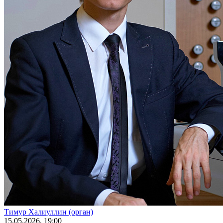
Тимур Халиуллин (орган)
15
.05.2026
, 19:00