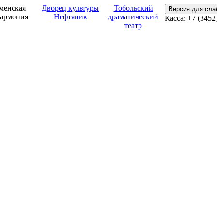
менская
Дворец культуры
Тобольский
Версия для сл
армония
Нефтяник
драматический
Касса: +7 (3452
театр