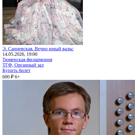
Э. Саниевская. Вечно юный вальс
14
.05.2026
, 19:00
Тюменская филармония
ТГФ, Органный зал
Купить билет
600 ₽
6+