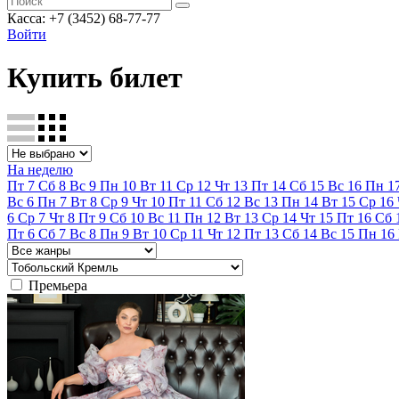
Касса: +7 (3452)
68-77-77
Войти
Купить билет
На неделю
Пт
7
Сб
8
Вс
9
Пн
10
Вт
11
Ср
12
Чт
13
Пт
14
Сб
15
Вс
16
Пн
1
Вс
6
Пн
7
Вт
8
Ср
9
Чт
10
Пт
11
Сб
12
Вс
13
Пн
14
Вт
15
Ср
16
6
Ср
7
Чт
8
Пт
9
Сб
10
Вс
11
Пн
12
Вт
13
Ср
14
Чт
15
Пт
16
Сб
Пт
6
Сб
7
Вс
8
Пн
9
Вт
10
Ср
11
Чт
12
Пт
13
Сб
14
Вс
15
Пн
16
Премьера