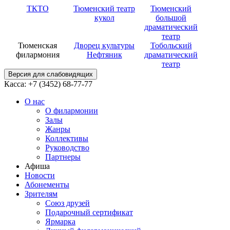
ТКТО
Тюменский театр
Тюменский
кукол
большой
драматический
театр
Тюменская
Дворец культуры
Тобольский
филармония
Нефтяник
драматический
театр
Версия для слабовидящих
Касса: +7 (3452)
68-77-77
О нас
О филармонии
Залы
Жанры
Коллективы
Руководство
Партнеры
Афиша
Новости
Абонементы
Зрителям
Союз друзей
Подарочный сертификат
Ярмарка