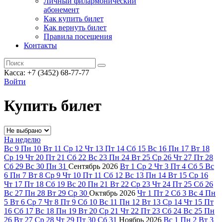
Личный филармонический
абонемент
Как купить билет
Как вернуть билет
Правила посещения
Контакты
Касса: +7 (3452)
68-77-77
Войти
Купить билет
На неделю
Вс
9
Пн
10
Вт
11
Ср
12
Чт
13
Пт
14
Сб
15
Вс
16
Пн
17
Вт
18
Ср
19
Чт
20
Пт
21
Сб
22
Вс
23
Пн
24
Вт
25
Ср
26
Чт
27
Пт
28
Сб
29
Вс
30
Пн
31
Сентябрь
2026
Вт
1
Ср
2
Чт
3
Пт
4
Сб
5
Вс
6
Пн
7
Вт
8
Ср
9
Чт
10
Пт
11
Сб
12
Вс
13
Пн
14
Вт
15
Ср
16
Чт
17
Пт
18
Сб
19
Вс
20
Пн
21
Вт
22
Ср
23
Чт
24
Пт
25
Сб
26
Вс
27
Пн
28
Вт
29
Ср
30
Октябрь
2026
Чт
1
Пт
2
Сб
3
Вс
4
Пн
5
Вт
6
Ср
7
Чт
8
Пт
9
Сб
10
Вс
11
Пн
12
Вт
13
Ср
14
Чт
15
Пт
16
Сб
17
Вс
18
Пн
19
Вт
20
Ср
21
Чт
22
Пт
23
Сб
24
Вс
25
Пн
26
Вт
27
Ср
28
Чт
29
Пт
30
Сб
31
Ноябрь
2026
Вс
1
Пн
2
Вт
3