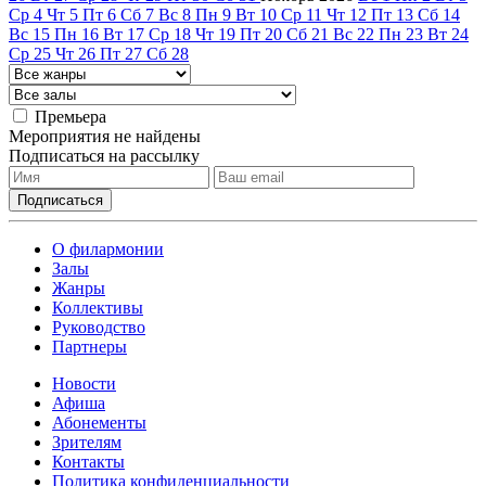
Ср
4
Чт
5
Пт
6
Сб
7
Вс
8
Пн
9
Вт
10
Ср
11
Чт
12
Пт
13
Сб
14
Вс
15
Пн
16
Вт
17
Ср
18
Чт
19
Пт
20
Сб
21
Вс
22
Пн
23
Вт
24
Ср
25
Чт
26
Пт
27
Сб
28
Премьера
Мероприятия не найдены
Подписаться на рассылку
О филармонии
Залы
Жанры
Коллективы
Руководство
Партнеры
Новости
Афиша
Абонементы
Зрителям
Контакты
Политика конфиденциальности