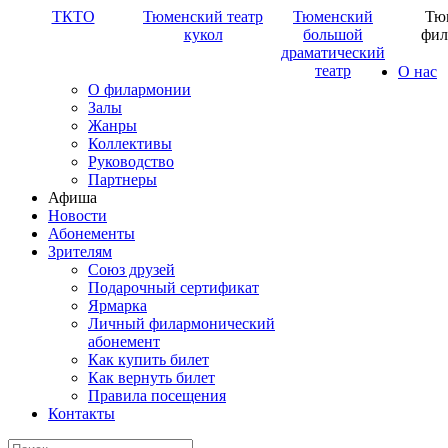
ТКТО
Тюменский театр
Тюменский
Тю
кукол
большой
фил
драматический
театр
О нас
О филармонии
Залы
Жанры
Коллективы
Руководство
Партнеры
Афиша
Новости
Абонементы
Зрителям
Союз друзей
Подарочный сертификат
Ярмарка
Личный филармонический
абонемент
Как купить билет
Как вернуть билет
Правила посещения
Контакты