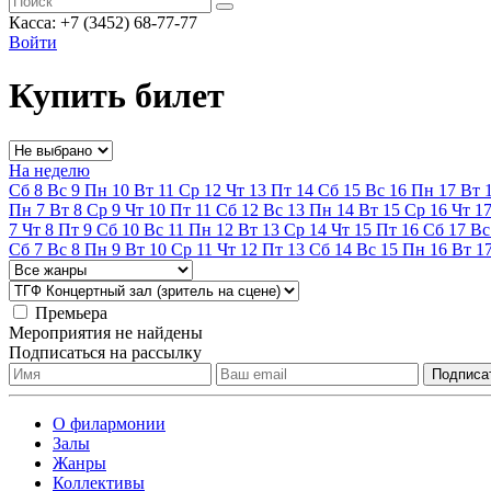
Касса: +7 (3452)
68-77-77
Войти
Купить билет
На неделю
Сб
8
Вс
9
Пн
10
Вт
11
Ср
12
Чт
13
Пт
14
Сб
15
Вс
16
Пн
17
Вт
Пн
7
Вт
8
Ср
9
Чт
10
Пт
11
Сб
12
Вс
13
Пн
14
Вт
15
Ср
16
Чт
1
7
Чт
8
Пт
9
Сб
10
Вс
11
Пн
12
Вт
13
Ср
14
Чт
15
Пт
16
Сб
17
Вс
Сб
7
Вс
8
Пн
9
Вт
10
Ср
11
Чт
12
Пт
13
Сб
14
Вс
15
Пн
16
Вт
1
Премьера
Мероприятия не найдены
Подписаться на рассылку
О филармонии
Залы
Жанры
Коллективы