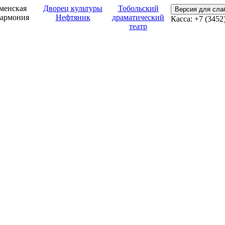
менская
Дворец культуры
Тобольский
Версия для сл
армония
Нефтяник
драматический
Касса: +7 (3452
театр