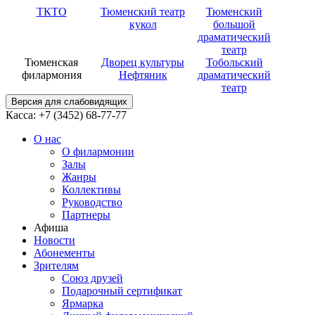
ТКТО
Тюменский театр
Тюменский
кукол
большой
драматический
театр
Тюменская
Дворец культуры
Тобольский
филармония
Нефтяник
драматический
театр
Версия для слабовидящих
Касса: +7 (3452)
68-77-77
О нас
О филармонии
Залы
Жанры
Коллективы
Руководство
Партнеры
Афиша
Новости
Абонементы
Зрителям
Союз друзей
Подарочный сертификат
Ярмарка