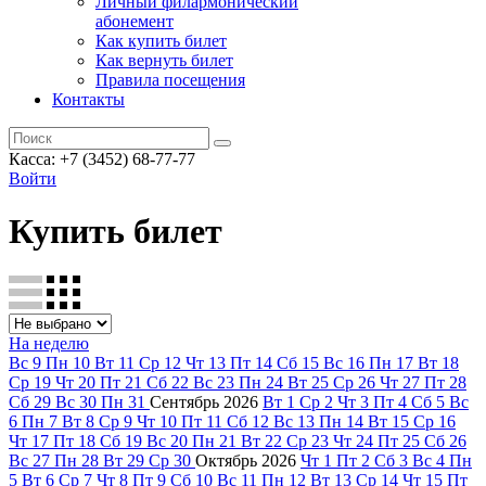
Личный филармонический
абонемент
Как купить билет
Как вернуть билет
Правила посещения
Контакты
Касса: +7 (3452)
68-77-77
Войти
Купить билет
На неделю
Вс
9
Пн
10
Вт
11
Ср
12
Чт
13
Пт
14
Сб
15
Вс
16
Пн
17
Вт
18
Ср
19
Чт
20
Пт
21
Сб
22
Вс
23
Пн
24
Вт
25
Ср
26
Чт
27
Пт
28
Сб
29
Вс
30
Пн
31
Сентябрь
2026
Вт
1
Ср
2
Чт
3
Пт
4
Сб
5
Вс
6
Пн
7
Вт
8
Ср
9
Чт
10
Пт
11
Сб
12
Вс
13
Пн
14
Вт
15
Ср
16
Чт
17
Пт
18
Сб
19
Вс
20
Пн
21
Вт
22
Ср
23
Чт
24
Пт
25
Сб
26
Вс
27
Пн
28
Вт
29
Ср
30
Октябрь
2026
Чт
1
Пт
2
Сб
3
Вс
4
Пн
5
Вт
6
Ср
7
Чт
8
Пт
9
Сб
10
Вс
11
Пн
12
Вт
13
Ср
14
Чт
15
Пт