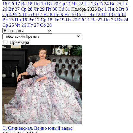
16
Сб
17
Вс
18
Пн
19
Вт
20
Ср
21
Чт
22
Пт
23
Сб
24
Вс
25
Пн
26
Вт
27
Ср
28
Чт
29
Пт
30
Сб
31
Ноябрь
2026
Вс
1
Пн
2
Вт
3
Ср
4
Чт
5
Пт
6
Сб
7
Вс
8
Пн
9
Вт
10
Ср
11
Чт
12
Пт
13
Сб
14
Вс
15
Пн
16
Вт
17
Ср
18
Чт
19
Пт
20
Сб
21
Вс
22
Пн
23
Вт
24
Ср
25
Чт
26
Пт
27
Сб
28
Премьера
Э. Саниевская. Вечно юный вальс