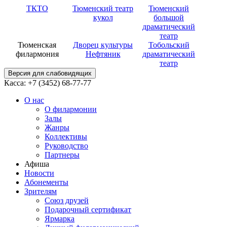
ТКТО
Тюменский театр
Тюменский
кукол
большой
драматический
театр
Тюменская
Дворец культуры
Тобольский
филармония
Нефтяник
драматический
театр
Версия для слабовидящих
Касса: +7 (3452)
68-77-77
О нас
О филармонии
Залы
Жанры
Коллективы
Руководство
Партнеры
Афиша
Новости
Абонементы
Зрителям
Союз друзей
Подарочный сертификат
Ярмарка