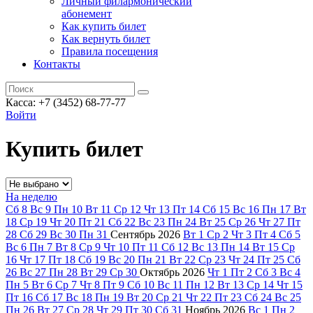
Личный филармонический
абонемент
Как купить билет
Как вернуть билет
Правила посещения
Контакты
Касса: +7 (3452)
68-77-77
Войти
Купить билет
На неделю
Сб
8
Вс
9
Пн
10
Вт
11
Ср
12
Чт
13
Пт
14
Сб
15
Вс
16
Пн
17
Вт
18
Ср
19
Чт
20
Пт
21
Сб
22
Вс
23
Пн
24
Вт
25
Ср
26
Чт
27
Пт
28
Сб
29
Вс
30
Пн
31
Сентябрь
2026
Вт
1
Ср
2
Чт
3
Пт
4
Сб
5
Вс
6
Пн
7
Вт
8
Ср
9
Чт
10
Пт
11
Сб
12
Вс
13
Пн
14
Вт
15
Ср
16
Чт
17
Пт
18
Сб
19
Вс
20
Пн
21
Вт
22
Ср
23
Чт
24
Пт
25
Сб
26
Вс
27
Пн
28
Вт
29
Ср
30
Октябрь
2026
Чт
1
Пт
2
Сб
3
Вс
4
Пн
5
Вт
6
Ср
7
Чт
8
Пт
9
Сб
10
Вс
11
Пн
12
Вт
13
Ср
14
Чт
15
Пт
16
Сб
17
Вс
18
Пн
19
Вт
20
Ср
21
Чт
22
Пт
23
Сб
24
Вс
25
Пн
26
Вт
27
Ср
28
Чт
29
Пт
30
Сб
31
Ноябрь
2026
Вс
1
Пн
2