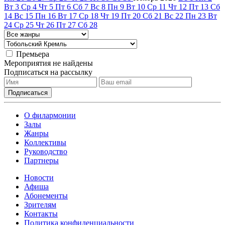
Вт
3
Ср
4
Чт
5
Пт
6
Сб
7
Вс
8
Пн
9
Вт
10
Ср
11
Чт
12
Пт
13
Сб
14
Вс
15
Пн
16
Вт
17
Ср
18
Чт
19
Пт
20
Сб
21
Вс
22
Пн
23
Вт
24
Ср
25
Чт
26
Пт
27
Сб
28
Премьера
Мероприятия не найдены
Подписаться на рассылку
О филармонии
Залы
Жанры
Коллективы
Руководство
Партнеры
Новости
Афиша
Абонементы
Зрителям
Контакты
Политика конфиденциальности