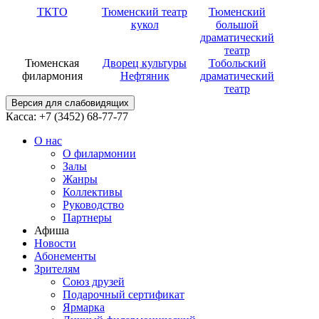
ТКТО
Тюменский театр
Тюменский
кукол
большой
драматический
театр
Тюменская
Дворец культуры
Тобольский
филармония
Нефтяник
драматический
театр
Версия для слабовидящих
Касса: +7 (3452)
68-77-77
О нас
О филармонии
Залы
Жанры
Коллективы
Руководство
Партнеры
Афиша
Новости
Абонементы
Зрителям
Союз друзей
Подарочный сертификат
Ярмарка