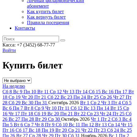
Личный филармонический
абонемент
Как купить билет
Как вернуть билет
Правила посещения
Контакты
Касса: +7 (3452)
68-77-77
Войти
Купить билет
На неделю
Сб
8
Вс
9
Пн
10
Вт
11
Ср
12
Чт
13
Пт
14
Сб
15
Вс
16
Пн
17
Вт
18
Ср
19
Чт
20
Пт
21
Сб
22
Вс
23
Пн
24
Вт
25
Ср
26
Чт
27
Пт
28
Сб
29
Вс
30
Пн
31
Сентябрь
2026
Вт
1
Ср
2
Чт
3
Пт
4
Сб
5
Вс
6
Пн
7
Вт
8
Ср
9
Чт
10
Пт
11
Сб
12
Вс
13
Пн
14
Вт
15
Ср
16
Чт
17
Пт
18
Сб
19
Вс
20
Пн
21
Вт
22
Ср
23
Чт
24
Пт
25
Сб
26
Вс
27
Пн
28
Вт
29
Ср
30
Октябрь
2026
Чт
1
Пт
2
Сб
3
Вс
4
Пн
5
Вт
6
Ср
7
Чт
8
Пт
9
Сб
10
Вс
11
Пн
12
Вт
13
Ср
14
Чт
15
Пт
16
Сб
17
Вс
18
Пн
19
Вт
20
Ср
21
Чт
22
Пт
23
Сб
24
Вс
25
Пн
26
Вт
27
Ср
28
Чт
29
Пт
30
Сб
31
Ноябрь
2026
Вс
1
Пн
2