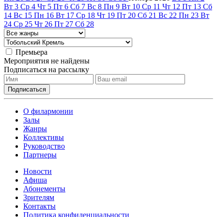
Вт
3
Ср
4
Чт
5
Пт
6
Сб
7
Вс
8
Пн
9
Вт
10
Ср
11
Чт
12
Пт
13
Сб
14
Вс
15
Пн
16
Вт
17
Ср
18
Чт
19
Пт
20
Сб
21
Вс
22
Пн
23
Вт
24
Ср
25
Чт
26
Пт
27
Сб
28
Премьера
Мероприятия не найдены
Подписаться на рассылку
О филармонии
Залы
Жанры
Коллективы
Руководство
Партнеры
Новости
Афиша
Абонементы
Зрителям
Контакты
Политика конфиденциальности