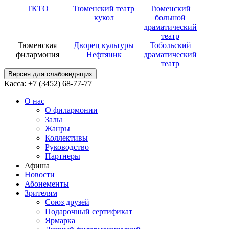
ТКТО
Тюменский театр
Тюменский
кукол
большой
драматический
театр
Тюменская
Дворец культуры
Тобольский
филармония
Нефтяник
драматический
театр
Версия для слабовидящих
Касса: +7 (3452)
68-77-77
О нас
О филармонии
Залы
Жанры
Коллективы
Руководство
Партнеры
Афиша
Новости
Абонементы
Зрителям
Союз друзей
Подарочный сертификат
Ярмарка