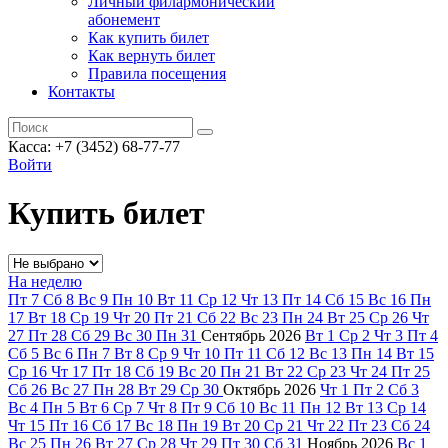
Личный филармонический
абонемент
Как купить билет
Как вернуть билет
Правила посещения
Контакты
Касса: +7 (3452)
68-77-77
Войти
Купить билет
На неделю
Пт
7
Сб
8
Вс
9
Пн
10
Вт
11
Ср
12
Чт
13
Пт
14
Сб
15
Вс
16
Пн
17
Вт
18
Ср
19
Чт
20
Пт
21
Сб
22
Вс
23
Пн
24
Вт
25
Ср
26
Чт
27
Пт
28
Сб
29
Вс
30
Пн
31
Сентябрь
2026
Вт
1
Ср
2
Чт
3
Пт
4
Сб
5
Вс
6
Пн
7
Вт
8
Ср
9
Чт
10
Пт
11
Сб
12
Вс
13
Пн
14
Вт
15
Ср
16
Чт
17
Пт
18
Сб
19
Вс
20
Пн
21
Вт
22
Ср
23
Чт
24
Пт
25
Сб
26
Вс
27
Пн
28
Вт
29
Ср
30
Октябрь
2026
Чт
1
Пт
2
Сб
3
Вс
4
Пн
5
Вт
6
Ср
7
Чт
8
Пт
9
Сб
10
Вс
11
Пн
12
Вт
13
Ср
14
Чт
15
Пт
16
Сб
17
Вс
18
Пн
19
Вт
20
Ср
21
Чт
22
Пт
23
Сб
24
Вс
25
Пн
26
Вт
27
Ср
28
Чт
29
Пт
30
Сб
31
Ноябрь
2026
Вс
1