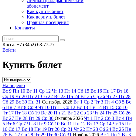
Личный филармонический
абонемент
Как купить билет
Как вернуть билет
Правила посещения
Контакты
Касса: +7 (3452)
68-77-77
Войти
Купить билет
На неделю
Вс
9
Пн
10
Вт
11
Ср
12
Чт
13
Пт
14
Сб
15
Вс
16
Пн
17
Вт
18
Ср
19
Чт
20
Пт
21
Сб
22
Вс
23
Пн
24
Вт
25
Ср
26
Чт
27
Пт
28
Сб
29
Вс
30
Пн
31
Сентябрь
2026
Вт
1
Ср
2
Чт
3
Пт
4
Сб
5
Вс
6
Пн
7
Вт
8
Ср
9
Чт
10
Пт
11
Сб
12
Вс
13
Пн
14
Вт
15
Ср
16
Чт
17
Пт
18
Сб
19
Вс
20
Пн
21
Вт
22
Ср
23
Чт
24
Пт
25
Сб
26
Вс
27
Пн
28
Вт
29
Ср
30
Октябрь
2026
Чт
1
Пт
2
Сб
3
Вс
4
Пн
5
Вт
6
Ср
7
Чт
8
Пт
9
Сб
10
Вс
11
Пн
12
Вт
13
Ср
14
Чт
15
Пт
16
Сб
17
Вс
18
Пн
19
Вт
20
Ср
21
Чт
22
Пт
23
Сб
24
Вс
25
Пн
26
Вт
27
Ср
28
Чт
29
Пт
30
Сб
31
Ноябрь
2026
Вс
1
Пн
2
Вт
3