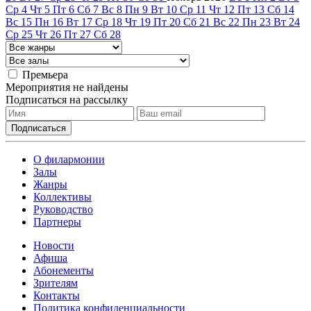
Ср
4
Чт
5
Пт
6
Сб
7
Вс
8
Пн
9
Вт
10
Ср
11
Чт
12
Пт
13
Сб
14
Вс
15
Пн
16
Вт
17
Ср
18
Чт
19
Пт
20
Сб
21
Вс
22
Пн
23
Вт
24
Ср
25
Чт
26
Пт
27
Сб
28
Премьера
Мероприятия не найдены
Подписаться на рассылку
О филармонии
Залы
Жанры
Коллективы
Руководство
Партнеры
Новости
Афиша
Абонементы
Зрителям
Контакты
Политика конфиденциальности