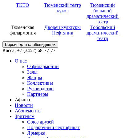
ТКТО
Тюменский театр
Тюменский
кукол
большой
драматический
театр
Тюменская
Дворец культуры
Тобольский
филармония
Нефтяник
драматический
театр
Версия для слабовидящих
Касса: +7 (3452)
68-77-77
О нас
О филармонии
Залы
Жанры
Коллективы
Руководство
Партнеры
Афиша
Новости
Абонементы
Зрителям
Союз друзей
Подарочный сертификат
Ярмарка