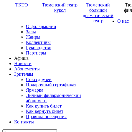
ТКТО
Тюменский театр
Тюменский
Тю
кукол
большой
фил
драматический
театр
О нас
О филармонии
Залы
Жанры
Коллективы
Руководство
Партнеры
Афиша
Новости
Абонементы
Зрителям
Союз друзей
Подарочный сертификат
Ярмарка
Личный филармонический
абонемент
Как купить билет
Как вернуть билет
Правила посещения
Контакты