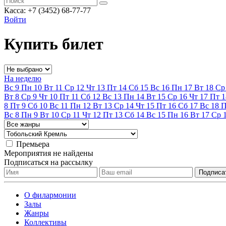
Касса: +7 (3452)
68-77-77
Войти
Купить билет
На неделю
Вс
9
Пн
10
Вт
11
Ср
12
Чт
13
Пт
14
Сб
15
Вс
16
Пн
17
Вт
18
Ср
Вт
8
Ср
9
Чт
10
Пт
11
Сб
12
Вс
13
Пн
14
Вт
15
Ср
16
Чт
17
Пт
1
8
Пт
9
Сб
10
Вс
11
Пн
12
Вт
13
Ср
14
Чт
15
Пт
16
Сб
17
Вс
18
Вс
8
Пн
9
Вт
10
Ср
11
Чт
12
Пт
13
Сб
14
Вс
15
Пн
16
Вт
17
Ср
Премьера
Мероприятия не найдены
Подписаться на рассылку
О филармонии
Залы
Жанры
Коллективы