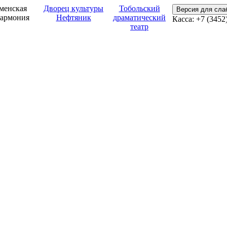
менская
Дворец культуры
Тобольский
Версия для сл
армония
Нефтяник
драматический
Касса: +7 (3452
театр