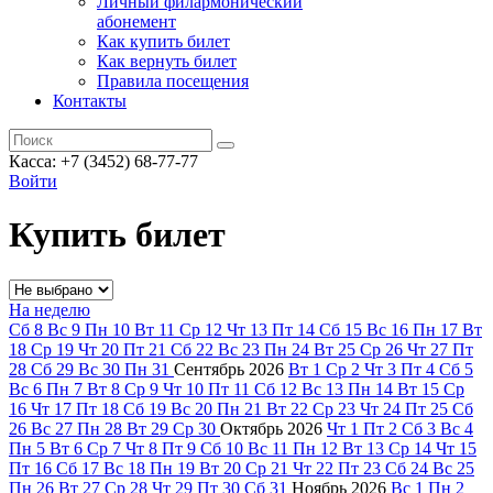
Личный филармонический
абонемент
Как купить билет
Как вернуть билет
Правила посещения
Контакты
Касса: +7 (3452)
68-77-77
Войти
Купить билет
На неделю
Сб
8
Вс
9
Пн
10
Вт
11
Ср
12
Чт
13
Пт
14
Сб
15
Вс
16
Пн
17
Вт
18
Ср
19
Чт
20
Пт
21
Сб
22
Вс
23
Пн
24
Вт
25
Ср
26
Чт
27
Пт
28
Сб
29
Вс
30
Пн
31
Сентябрь
2026
Вт
1
Ср
2
Чт
3
Пт
4
Сб
5
Вс
6
Пн
7
Вт
8
Ср
9
Чт
10
Пт
11
Сб
12
Вс
13
Пн
14
Вт
15
Ср
16
Чт
17
Пт
18
Сб
19
Вс
20
Пн
21
Вт
22
Ср
23
Чт
24
Пт
25
Сб
26
Вс
27
Пн
28
Вт
29
Ср
30
Октябрь
2026
Чт
1
Пт
2
Сб
3
Вс
4
Пн
5
Вт
6
Ср
7
Чт
8
Пт
9
Сб
10
Вс
11
Пн
12
Вт
13
Ср
14
Чт
15
Пт
16
Сб
17
Вс
18
Пн
19
Вт
20
Ср
21
Чт
22
Пт
23
Сб
24
Вс
25
Пн
26
Вт
27
Ср
28
Чт
29
Пт
30
Сб
31
Ноябрь
2026
Вс
1
Пн
2