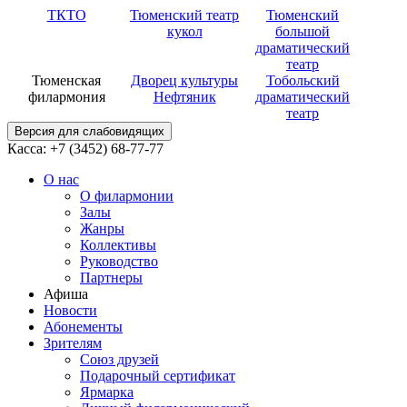
ТКТО
Тюменский театр
Тюменский
кукол
большой
драматический
театр
Тюменская
Дворец культуры
Тобольский
филармония
Нефтяник
драматический
театр
Версия для слабовидящих
Касса: +7 (3452)
68-77-77
О нас
О филармонии
Залы
Жанры
Коллективы
Руководство
Партнеры
Афиша
Новости
Абонементы
Зрителям
Союз друзей
Подарочный сертификат
Ярмарка