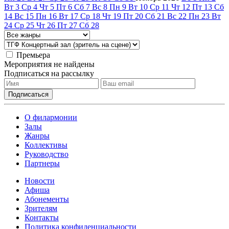
Вт
3
Ср
4
Чт
5
Пт
6
Сб
7
Вс
8
Пн
9
Вт
10
Ср
11
Чт
12
Пт
13
Сб
14
Вс
15
Пн
16
Вт
17
Ср
18
Чт
19
Пт
20
Сб
21
Вс
22
Пн
23
Вт
24
Ср
25
Чт
26
Пт
27
Сб
28
Премьера
Мероприятия не найдены
Подписаться на рассылку
О филармонии
Залы
Жанры
Коллективы
Руководство
Партнеры
Новости
Афиша
Абонементы
Зрителям
Контакты
Политика конфиденциальности