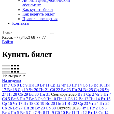
Личный филармонический
абонемент
Как купить билет
Как вернуть билет
Правила посещения
Контакты
Касса: +7 (3452)
68-77-77
Войти
Купить билет
На неделю
Пт
7
Сб
8
Вс
9
Пн
10
Вт
11
Ср
12
Чт
13
Пт
14
Сб
15
Вс
16
Пн
17
Вт
18
Ср
19
Чт
20
Пт
21
Сб
22
Вс
23
Пн
24
Вт
25
Ср
26
Чт
27
Пт
28
Сб
29
Вс
30
Пн
31
Сентябрь
2026
Вт
1
Ср
2
Чт
3
Пт
4
Сб
5
Вс
6
Пн
7
Вт
8
Ср
9
Чт
10
Пт
11
Сб
12
Вс
13
Пн
14
Вт
15
Ср
16
Чт
17
Пт
18
Сб
19
Вс
20
Пн
21
Вт
22
Ср
23
Чт
24
Пт
25
Сб
26
Вс
27
Пн
28
Вт
29
Ср
30
Октябрь
2026
Чт
1
Пт
2
Сб
3
Вс
4
Пн
5
Вт
6
Ср
7
Чт
8
Пт
9
Сб
10
Вс
11
Пн
12
Вт
13
Ср
14