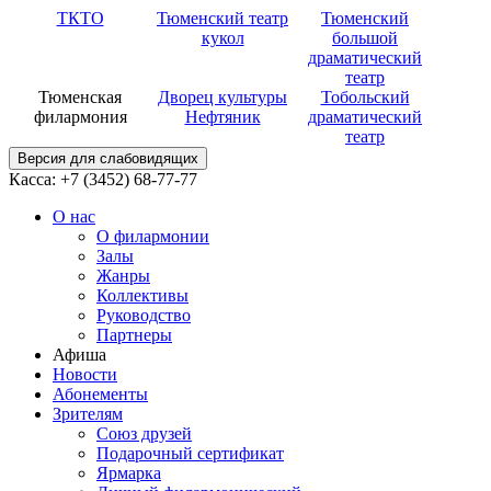
ТКТО
Тюменский театр
Тюменский
кукол
большой
драматический
театр
Тюменская
Дворец культуры
Тобольский
филармония
Нефтяник
драматический
театр
Версия для слабовидящих
Касса: +7 (3452)
68-77-77
О нас
О филармонии
Залы
Жанры
Коллективы
Руководство
Партнеры
Афиша
Новости
Абонементы
Зрителям
Союз друзей
Подарочный сертификат
Ярмарка