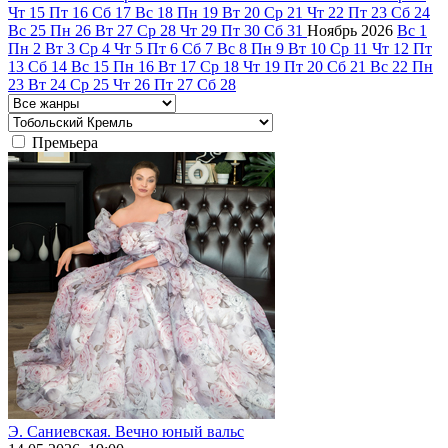
Чт
15
Пт
16
Сб
17
Вс
18
Пн
19
Вт
20
Ср
21
Чт
22
Пт
23
Сб
24
Вс
25
Пн
26
Вт
27
Ср
28
Чт
29
Пт
30
Сб
31
Ноябрь
2026
Вс
1
Пн
2
Вт
3
Ср
4
Чт
5
Пт
6
Сб
7
Вс
8
Пн
9
Вт
10
Ср
11
Чт
12
Пт
13
Сб
14
Вс
15
Пн
16
Вт
17
Ср
18
Чт
19
Пт
20
Сб
21
Вс
22
Пн
23
Вт
24
Ср
25
Чт
26
Пт
27
Сб
28
Премьера
Э. Саниевская. Вечно юный вальс