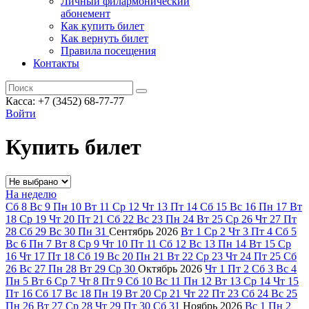
Личный филармонический
абонемент
Как купить билет
Как вернуть билет
Правила посещения
Контакты
Касса: +7 (3452)
68-77-77
Войти
Купить билет
На неделю
Сб
8
Вс
9
Пн
10
Вт
11
Ср
12
Чт
13
Пт
14
Сб
15
Вс
16
Пн
17
Вт
18
Ср
19
Чт
20
Пт
21
Сб
22
Вс
23
Пн
24
Вт
25
Ср
26
Чт
27
Пт
28
Сб
29
Вс
30
Пн
31
Сентябрь
2026
Вт
1
Ср
2
Чт
3
Пт
4
Сб
5
Вс
6
Пн
7
Вт
8
Ср
9
Чт
10
Пт
11
Сб
12
Вс
13
Пн
14
Вт
15
Ср
16
Чт
17
Пт
18
Сб
19
Вс
20
Пн
21
Вт
22
Ср
23
Чт
24
Пт
25
Сб
26
Вс
27
Пн
28
Вт
29
Ср
30
Октябрь
2026
Чт
1
Пт
2
Сб
3
Вс
4
Пн
5
Вт
6
Ср
7
Чт
8
Пт
9
Сб
10
Вс
11
Пн
12
Вт
13
Ср
14
Чт
15
Пт
16
Сб
17
Вс
18
Пн
19
Вт
20
Ср
21
Чт
22
Пт
23
Сб
24
Вс
25
Пн
26
Вт
27
Ср
28
Чт
29
Пт
30
Сб
31
Ноябрь
2026
Вс
1
Пн
2