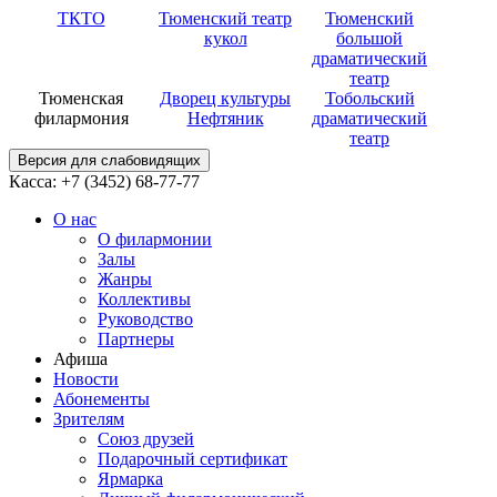
ТКТО
Тюменский театр
Тюменский
кукол
большой
драматический
театр
Тюменская
Дворец культуры
Тобольский
филармония
Нефтяник
драматический
театр
Версия для слабовидящих
Касса: +7 (3452)
68-77-77
О нас
О филармонии
Залы
Жанры
Коллективы
Руководство
Партнеры
Афиша
Новости
Абонементы
Зрителям
Союз друзей
Подарочный сертификат
Ярмарка