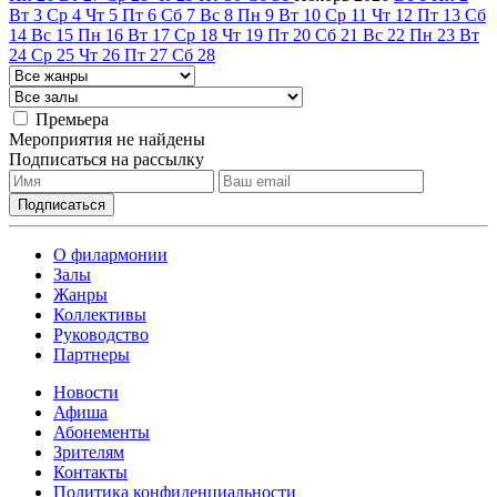
Вт
3
Ср
4
Чт
5
Пт
6
Сб
7
Вс
8
Пн
9
Вт
10
Ср
11
Чт
12
Пт
13
Сб
14
Вс
15
Пн
16
Вт
17
Ср
18
Чт
19
Пт
20
Сб
21
Вс
22
Пн
23
Вт
24
Ср
25
Чт
26
Пт
27
Сб
28
Премьера
Мероприятия не найдены
Подписаться на рассылку
О филармонии
Залы
Жанры
Коллективы
Руководство
Партнеры
Новости
Афиша
Абонементы
Зрителям
Контакты
Политика конфиденциальности