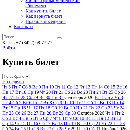
Личный филармонический
абонемент
Как купить билет
Как вернуть билет
Правила посещения
Контакты
Касса: +7 (3452)
68-77-77
Войти
Купить билет
На неделю
Чт
6
Пт
7
Сб
8
Вс
9
Пн
10
Вт
11
Ср
12
Чт
13
Пт
14
Сб
15
Вс
16
Пн
17
Вт
18
Ср
19
Чт
20
Пт
21
Сб
22
Вс
23
Пн
24
Вт
25
Ср
26
Чт
27
Пт
28
Сб
29
Вс
30
Пн
31
Сентябрь
2026
Вт
1
Ср
2
Чт
3
Пт
4
Сб
5
Вс
6
Пн
7
Вт
8
Ср
9
Чт
10
Пт
11
Сб
12
Вс
13
Пн
14
Вт
15
Ср
16
Чт
17
Пт
18
Сб
19
Вс
20
Пн
21
Вт
22
Ср
23
Чт
24
Пт
25
Сб
26
Вс
27
Пн
28
Вт
29
Ср
30
Октябрь
2026
Чт
1
Пт
2
Сб
3
Вс
4
Пн
5
Вт
6
Ср
7
Чт
8
Пт
9
Сб
10
Вс
11
Пн
12
Вт
13
Ср
14
Чт
15
Пт
16
Сб
17
Вс
18
Пн
19
Вт
20
Ср
21
Чт
22
Пт
23
Сб
24
Вс
25
Пн
26
Вт
27
Ср
28
Чт
29
Пт
30
Сб
31
Ноябрь
2026