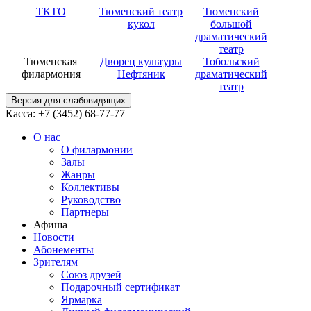
ТКТО
Тюменский театр
Тюменский
кукол
большой
драматический
театр
Тюменская
Дворец культуры
Тобольский
филармония
Нефтяник
драматический
театр
Версия для слабовидящих
Касса: +7 (3452)
68-77-77
О нас
О филармонии
Залы
Жанры
Коллективы
Руководство
Партнеры
Афиша
Новости
Абонементы
Зрителям
Союз друзей
Подарочный сертификат
Ярмарка