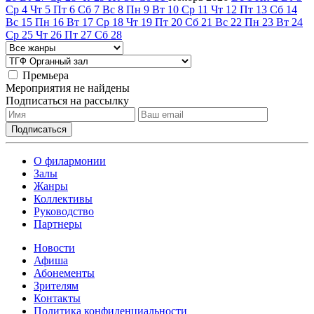
Ср
4
Чт
5
Пт
6
Сб
7
Вс
8
Пн
9
Вт
10
Ср
11
Чт
12
Пт
13
Сб
14
Вс
15
Пн
16
Вт
17
Ср
18
Чт
19
Пт
20
Сб
21
Вс
22
Пн
23
Вт
24
Ср
25
Чт
26
Пт
27
Сб
28
Премьера
Мероприятия не найдены
Подписаться на рассылку
О филармонии
Залы
Жанры
Коллективы
Руководство
Партнеры
Новости
Афиша
Абонементы
Зрителям
Контакты
Политика конфиденциальности