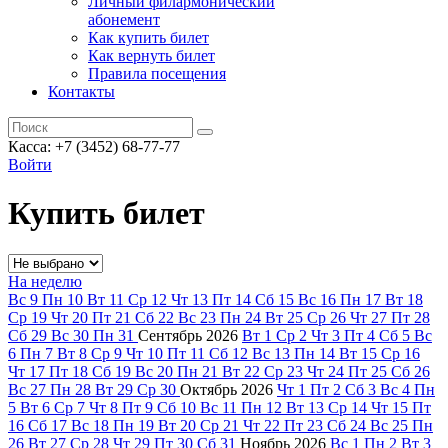
Личный филармонический
абонемент
Как купить билет
Как вернуть билет
Правила посещения
Контакты
Касса: +7 (3452)
68-77-77
Войти
Купить билет
На неделю
Вс
9
Пн
10
Вт
11
Ср
12
Чт
13
Пт
14
Сб
15
Вс
16
Пн
17
Вт
18
Ср
19
Чт
20
Пт
21
Сб
22
Вс
23
Пн
24
Вт
25
Ср
26
Чт
27
Пт
28
Сб
29
Вс
30
Пн
31
Сентябрь
2026
Вт
1
Ср
2
Чт
3
Пт
4
Сб
5
Вс
6
Пн
7
Вт
8
Ср
9
Чт
10
Пт
11
Сб
12
Вс
13
Пн
14
Вт
15
Ср
16
Чт
17
Пт
18
Сб
19
Вс
20
Пн
21
Вт
22
Ср
23
Чт
24
Пт
25
Сб
26
Вс
27
Пн
28
Вт
29
Ср
30
Октябрь
2026
Чт
1
Пт
2
Сб
3
Вс
4
Пн
5
Вт
6
Ср
7
Чт
8
Пт
9
Сб
10
Вс
11
Пн
12
Вт
13
Ср
14
Чт
15
Пт
16
Сб
17
Вс
18
Пн
19
Вт
20
Ср
21
Чт
22
Пт
23
Сб
24
Вс
25
Пн
26
Вт
27
Ср
28
Чт
29
Пт
30
Сб
31
Ноябрь
2026
Вс
1
Пн
2
Вт
3