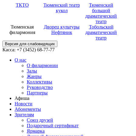
ТКТО
Тюменский театр
Тюменский
кукол
большой
драматический
театр
Тюменская
Дворец культуры
Тобольский
филармония
Нефтяник
драматический
театр
Версия для слабовидящих
Касса: +7 (3452)
68-77-77
О нас
О филармонии
Залы
Жанры
Коллективы
Руководство
Партнеры
Афиша
Новости
Абонементы
Зрителям
Союз друзей
Подарочный сертификат
Ярмарка