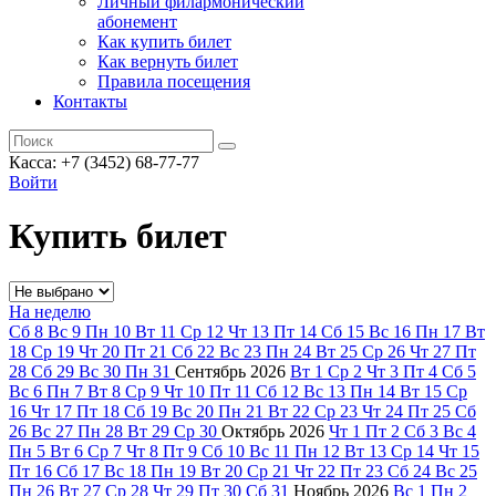
Личный филармонический
абонемент
Как купить билет
Как вернуть билет
Правила посещения
Контакты
Касса: +7 (3452)
68-77-77
Войти
Купить билет
На неделю
Сб
8
Вс
9
Пн
10
Вт
11
Ср
12
Чт
13
Пт
14
Сб
15
Вс
16
Пн
17
Вт
18
Ср
19
Чт
20
Пт
21
Сб
22
Вс
23
Пн
24
Вт
25
Ср
26
Чт
27
Пт
28
Сб
29
Вс
30
Пн
31
Сентябрь
2026
Вт
1
Ср
2
Чт
3
Пт
4
Сб
5
Вс
6
Пн
7
Вт
8
Ср
9
Чт
10
Пт
11
Сб
12
Вс
13
Пн
14
Вт
15
Ср
16
Чт
17
Пт
18
Сб
19
Вс
20
Пн
21
Вт
22
Ср
23
Чт
24
Пт
25
Сб
26
Вс
27
Пн
28
Вт
29
Ср
30
Октябрь
2026
Чт
1
Пт
2
Сб
3
Вс
4
Пн
5
Вт
6
Ср
7
Чт
8
Пт
9
Сб
10
Вс
11
Пн
12
Вт
13
Ср
14
Чт
15
Пт
16
Сб
17
Вс
18
Пн
19
Вт
20
Ср
21
Чт
22
Пт
23
Сб
24
Вс
25
Пн
26
Вт
27
Ср
28
Чт
29
Пт
30
Сб
31
Ноябрь
2026
Вс
1
Пн
2