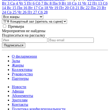
Вт
3
Ср
4
Чт
5
Пт
6
Сб
7
Вс
8
Пн
9
Вт
10
Ср
11
Чт
12
Пт
13
Сб
14
Вс
15
Пн
16
Вт
17
Ср
18
Чт
19
Пт
20
Сб
21
Вс
22
Пн
23
Вт
24
Ср
25
Чт
26
Пт
27
Сб
28
Премьера
Мероприятия не найдены
Подписаться на рассылку
О филармонии
Залы
Жанры
Коллективы
Руководство
Партнеры
Новости
Афиша
Абонементы
Зрителям
Контакты
Политика конфиденциальности