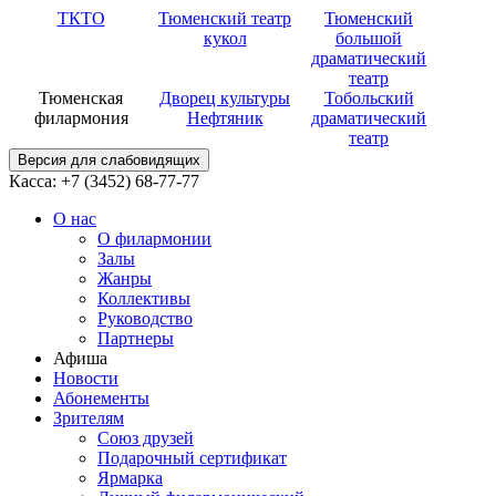
ТКТО
Тюменский театр
Тюменский
кукол
большой
драматический
театр
Тюменская
Дворец культуры
Тобольский
филармония
Нефтяник
драматический
театр
Версия для слабовидящих
Касса: +7 (3452)
68-77-77
О нас
О филармонии
Залы
Жанры
Коллективы
Руководство
Партнеры
Афиша
Новости
Абонементы
Зрителям
Союз друзей
Подарочный сертификат
Ярмарка