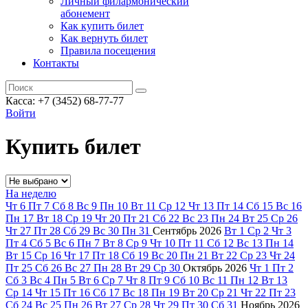
Личный филармонический
абонемент
Как купить билет
Как вернуть билет
Правила посещения
Контакты
Касса: +7 (3452)
68-77-77
Войти
Купить билет
На неделю
Чт
6
Пт
7
Сб
8
Вс
9
Пн
10
Вт
11
Ср
12
Чт
13
Пт
14
Сб
15
Вс
16
Пн
17
Вт
18
Ср
19
Чт
20
Пт
21
Сб
22
Вс
23
Пн
24
Вт
25
Ср
26
Чт
27
Пт
28
Сб
29
Вс
30
Пн
31
Сентябрь
2026
Вт
1
Ср
2
Чт
3
Пт
4
Сб
5
Вс
6
Пн
7
Вт
8
Ср
9
Чт
10
Пт
11
Сб
12
Вс
13
Пн
14
Вт
15
Ср
16
Чт
17
Пт
18
Сб
19
Вс
20
Пн
21
Вт
22
Ср
23
Чт
24
Пт
25
Сб
26
Вс
27
Пн
28
Вт
29
Ср
30
Октябрь
2026
Чт
1
Пт
2
Сб
3
Вс
4
Пн
5
Вт
6
Ср
7
Чт
8
Пт
9
Сб
10
Вс
11
Пн
12
Вт
13
Ср
14
Чт
15
Пт
16
Сб
17
Вс
18
Пн
19
Вт
20
Ср
21
Чт
22
Пт
23
Сб
24
Вс
25
Пн
26
Вт
27
Ср
28
Чт
29
Пт
30
Сб
31
Ноябрь
2026