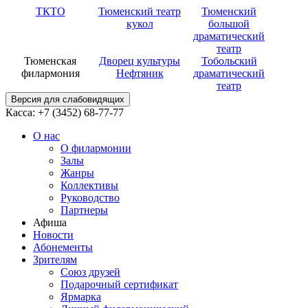
ТКТО
Тюменский театр
Тюменский
кукол
большой
драматический
театр
Тюменская
Дворец культуры
Тобольский
филармония
Нефтяник
драматический
театр
Версия для слабовидящих
Касса: +7 (3452)
68-77-77
О нас
О филармонии
Залы
Жанры
Коллективы
Руководство
Партнеры
Афиша
Новости
Абонементы
Зрителям
Союз друзей
Подарочный сертификат
Ярмарка