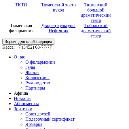
ТКТО
Тюменский театр
Тюменский
кукол
большой
драматический
театр
Тюменская
Дворец культуры
Тобольский
филармония
Нефтяник
драматический
театр
Версия для слабовидящих
Касса: +7 (3452)
68-77-77
О нас
О филармонии
Залы
Жанры
Коллективы
Руководство
Партнеры
Афиша
Новости
Абонементы
Зрителям
Союз друзей
Подарочный сертификат
Ярмарка