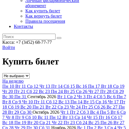
Личный филармонический
абонемент
Как купить билет
Как вернуть билет
Правила посещения
Контакты
Касса: +7 (3452)
68-77-77
Войти
Купить билет
На неделю
Пн
10
Вт
11
Ср
12
Чт
13
Пт
14
Сб
15
Вс
16
Пн
17
Вт
18
Ср
19
Чт
20
Пт
21
Сб
22
Вс
23
Пн
24
Вт
25
Ср
26
Чт
27
Пт
28
Сб
29
Вс
30
Пн
31
Сентябрь
2026
Вт
1
Ср
2
Чт
3
Пт
4
Сб
5
Вс
6
Пн
7
Вт
8
Ср
9
Чт
10
Пт
11
Сб
12
Вс
13
Пн
14
Вт
15
Ср
16
Чт
17
Пт
18
Сб
19
Вс
20
Пн
21
Вт
22
Ср
23
Чт
24
Пт
25
Сб
26
Вс
27
Пн
28
Вт
29
Ср
30
Октябрь
2026
Чт
1
Пт
2
Сб
3
Вс
4
Пн
5
Вт
6
Ср
7
Чт
8
Пт
9
Сб
10
Вс
11
Пн
12
Вт
13
Ср
14
Чт
15
Пт
16
Сб
17
Вс
18
Пн
19
Вт
20
Ср
21
Чт
22
Пт
23
Сб
24
Вс
25
Пн
26
Вт
27
Ср
28
Чт
29
Пт
30
Сб
31
Ноябрь
2026
Вс
1
Пн
2
Вт
3
Ср
4
Чт
5