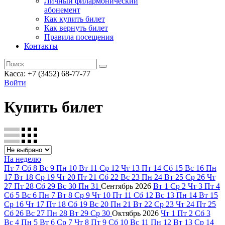
Личный филармонический
абонемент
Как купить билет
Как вернуть билет
Правила посещения
Контакты
Касса: +7 (3452)
68-77-77
Войти
Купить билет
На неделю
Пт
7
Сб
8
Вс
9
Пн
10
Вт
11
Ср
12
Чт
13
Пт
14
Сб
15
Вс
16
Пн
17
Вт
18
Ср
19
Чт
20
Пт
21
Сб
22
Вс
23
Пн
24
Вт
25
Ср
26
Чт
27
Пт
28
Сб
29
Вс
30
Пн
31
Сентябрь
2026
Вт
1
Ср
2
Чт
3
Пт
4
Сб
5
Вс
6
Пн
7
Вт
8
Ср
9
Чт
10
Пт
11
Сб
12
Вс
13
Пн
14
Вт
15
Ср
16
Чт
17
Пт
18
Сб
19
Вс
20
Пн
21
Вт
22
Ср
23
Чт
24
Пт
25
Сб
26
Вс
27
Пн
28
Вт
29
Ср
30
Октябрь
2026
Чт
1
Пт
2
Сб
3
Вс
4
Пн
5
Вт
6
Ср
7
Чт
8
Пт
9
Сб
10
Вс
11
Пн
12
Вт
13
Ср
14