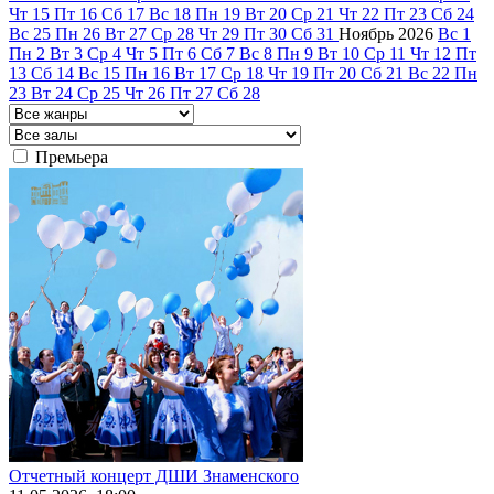
Чт
15
Пт
16
Сб
17
Вс
18
Пн
19
Вт
20
Ср
21
Чт
22
Пт
23
Сб
24
Вс
25
Пн
26
Вт
27
Ср
28
Чт
29
Пт
30
Сб
31
Ноябрь
2026
Вс
1
Пн
2
Вт
3
Ср
4
Чт
5
Пт
6
Сб
7
Вс
8
Пн
9
Вт
10
Ср
11
Чт
12
Пт
13
Сб
14
Вс
15
Пн
16
Вт
17
Ср
18
Чт
19
Пт
20
Сб
21
Вс
22
Пн
23
Вт
24
Ср
25
Чт
26
Пт
27
Сб
28
Премьера
Отчетный концерт ДШИ Знаменского