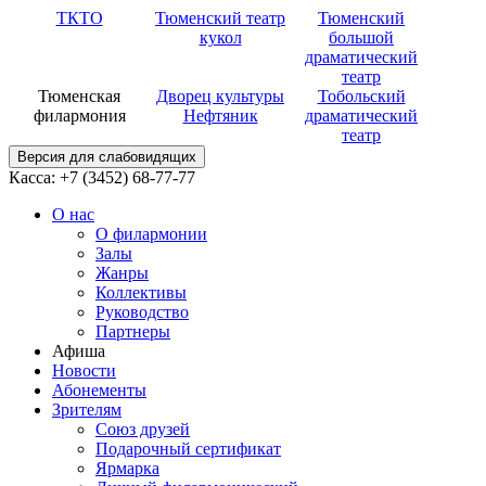
ТКТО
Тюменский театр
Тюменский
кукол
большой
драматический
театр
Тюменская
Дворец культуры
Тобольский
филармония
Нефтяник
драматический
театр
Версия для слабовидящих
Касса: +7 (3452)
68-77-77
О нас
О филармонии
Залы
Жанры
Коллективы
Руководство
Партнеры
Афиша
Новости
Абонементы
Зрителям
Союз друзей
Подарочный сертификат
Ярмарка