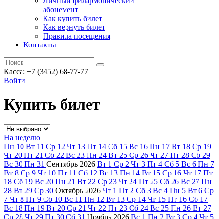
Личный филармонический
абонемент
Как купить билет
Как вернуть билет
Правила посещения
Контакты
Касса: +7 (3452)
68-77-77
Войти
Купить билет
На неделю
Пн
10
Вт
11
Ср
12
Чт
13
Пт
14
Сб
15
Вс
16
Пн
17
Вт
18
Ср
19
Чт
20
Пт
21
Сб
22
Вс
23
Пн
24
Вт
25
Ср
26
Чт
27
Пт
28
Сб
29
Вс
30
Пн
31
Сентябрь
2026
Вт
1
Ср
2
Чт
3
Пт
4
Сб
5
Вс
6
Пн
7
Вт
8
Ср
9
Чт
10
Пт
11
Сб
12
Вс
13
Пн
14
Вт
15
Ср
16
Чт
17
Пт
18
Сб
19
Вс
20
Пн
21
Вт
22
Ср
23
Чт
24
Пт
25
Сб
26
Вс
27
Пн
28
Вт
29
Ср
30
Октябрь
2026
Чт
1
Пт
2
Сб
3
Вс
4
Пн
5
Вт
6
Ср
7
Чт
8
Пт
9
Сб
10
Вс
11
Пн
12
Вт
13
Ср
14
Чт
15
Пт
16
Сб
17
Вс
18
Пн
19
Вт
20
Ср
21
Чт
22
Пт
23
Сб
24
Вс
25
Пн
26
Вт
27
Ср
28
Чт
29
Пт
30
Сб
31
Ноябрь
2026
Вс
1
Пн
2
Вт
3
Ср
4
Чт
5