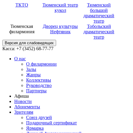
ТКТО
Тюменский театр
Тюменский
кукол
большой
драматический
театр
Тюменская
Дворец культуры
Тобольский
филармония
Нефтяник
драматический
театр
Версия для слабовидящих
Касса: +7 (3452)
68-77-77
О нас
О филармонии
Залы
Жанры
Коллективы
Руководство
Партнеры
Афиша
Новости
Абонементы
Зрителям
Союз друзей
Подарочный сертификат
Ярмарка